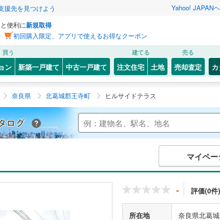
Yahoo! JAPAN
ヘ
支援先を見つけよう
っと便利に
新規取得
ン
初回購入限定、アプリで使えるお得なクーポン
買う
建てる
売る
ョン
新築一戸建て
中古一戸建て
注文住宅
土地
売却査定
カ
奈良県
北葛城郡王寺町
ヒルサイドテラス
Yahoo!不動産 マンションカタログ
マイペー
-
評価(0件
所在地
奈良県北葛城