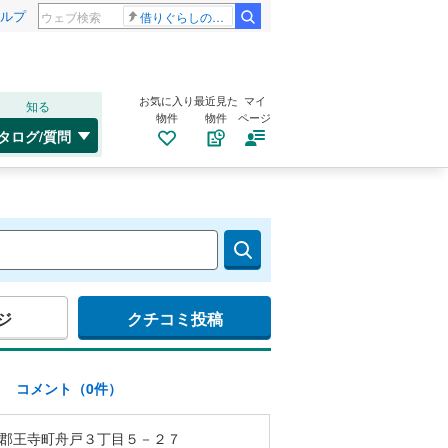
ルプ
借りぐらしのアリエッティ 耳をすませば
お気に入り
最近見た
マイ
知る
物件
物件
ページ
タログ/質問
ジ
クチコミ投稿
)
コメント（0件）
郡王寺町舟戸３丁目５－２７