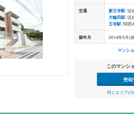
交通
新王寺駅
/近
大輪田駅
/近
王寺駅
/関西
築年月
2014年5月(築
マンシ
このマンシ
売却
同じエリアの