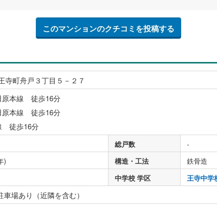
このマンションのクチコミを投稿する
王寺町舟戸３丁目５－２７
田原本線 徒歩16分
田原本線 徒歩16分
線 徒歩16分
総戸数
-
年)
構造・工法
鉄骨造
中学校 学区
王寺中学
 駐車場あり（近隣を含む）