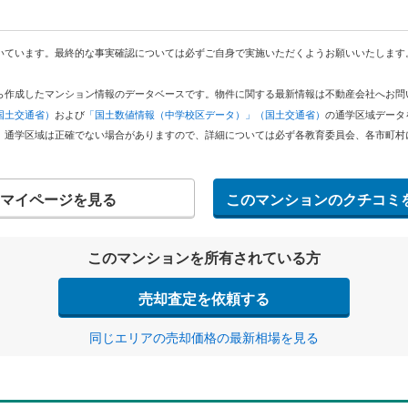
いています。最終的な事実確認については必ずご自身で実施いただくようお願いいたします
どから作成したマンション情報のデータベースです。物件に関する最新情報は不動産会社へお
国土交通省）
および
「国土数値情報（中学校区データ）」（国土交通省）
の通学区域データ
。通学区域は正確でない場合がありますので、詳細については必ず各教育委員会、各市町村
マイページを見る
このマンションのクチコミ
このマンションを所有されている方
売却査定を依頼する
同じエリアの売却価格の最新相場を見る