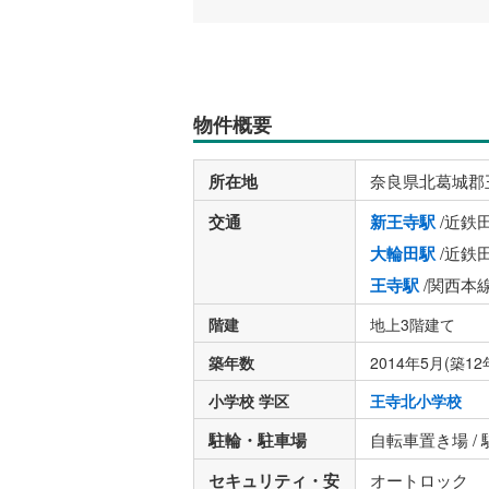
物件概要
所在地
奈良県北葛城郡
交通
新王寺駅
/近鉄
大輪田駅
/近鉄
王寺駅
/関西本
階建
地上3階建て
築年数
2014年5月(築12
小学校 学区
王寺北小学校
駐輪・駐車場
自転車置き場 /
セキュリティ・安
オートロック