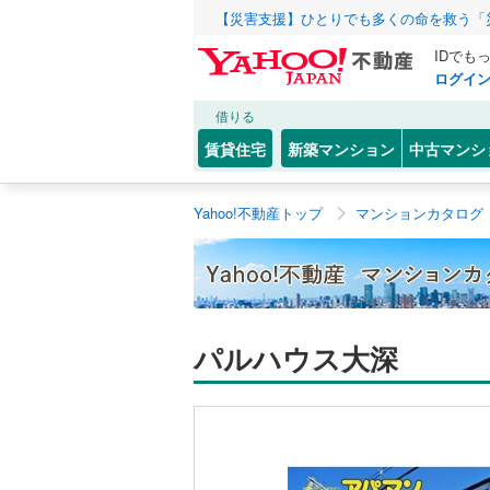
【災害支援】ひとりでも多くの命を救う「
IDでも
ログイ
借りる
賃貸住宅
新築マンション
中古マンシ
Yahoo!不動産トップ
マンションカタログ
パルハウス大深