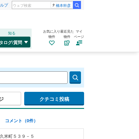
ルプ
橋本幹彦
お気に入り
最近見た
マイ
知る
物件
物件
ページ
タログ/質問
ジ
クチコミ投稿
)
コメント（0件）
久米町５３９－５