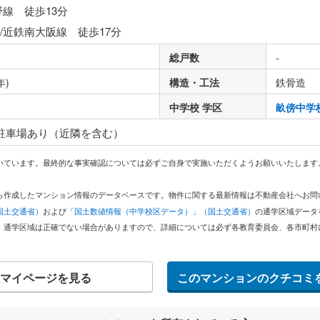
野線 徒歩13分
/近鉄南大阪線 徒歩17分
総戸数
-
年)
構造・工法
鉄骨造
中学校 学区
畝傍中学
 駐車場あり（近隣を含む）
いています。最終的な事実確認については必ずご自身で実施いただくようお願いいたします
どから作成したマンション情報のデータベースです。物件に関する最新情報は不動産会社へお
国土交通省）
および
「国土数値情報（中学校区データ）」（国土交通省）
の通学区域データ
。通学区域は正確でない場合がありますので、詳細については必ず各教育委員会、各市町村
マイページを見る
このマンションのクチコミ