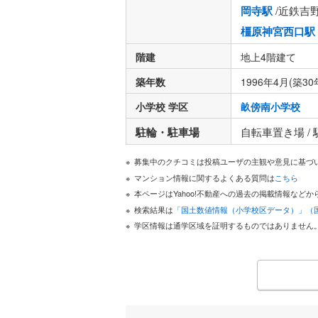
岡寺駅
/近鉄吉
橿原神宮西口駅
階建
地上4階建て
築年数
1996年4月(築30
小学校 学区
畝傍南小学校
駐輪・駐車場
自転車置き場 /
募集中のクチコミは投稿ユーザの主観や意見に基づ
マンション情報に関するよくある質問は
こちら
本ページはYahoo!不動産への過去の掲載情報な
検索結果は
「国土数値情報（小学校区データ）」（
学区情報は通学区域を証明するものではありません