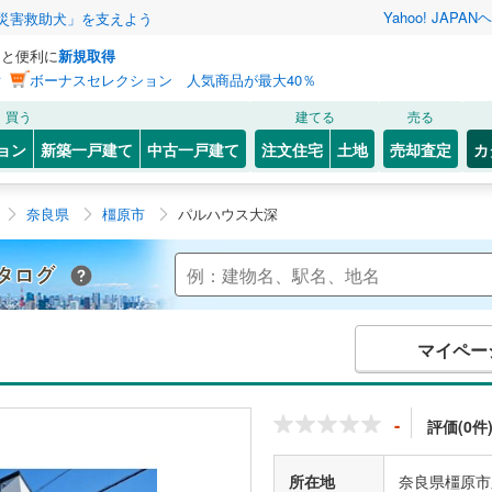
Yahoo! JAPAN
ヘ
災害救助犬」を支えよう
っと便利に
新規取得
ン
ボーナスセレクション 人気商品が最大40％
買う
建てる
売る
ョン
新築一戸建て
中古一戸建て
注文住宅
土地
売却査定
カ
奈良県
橿原市
パルハウス大深
Yahoo!不動産 マンションカタログ
マイペー
-
評価(0件
所在地
奈良県橿原市