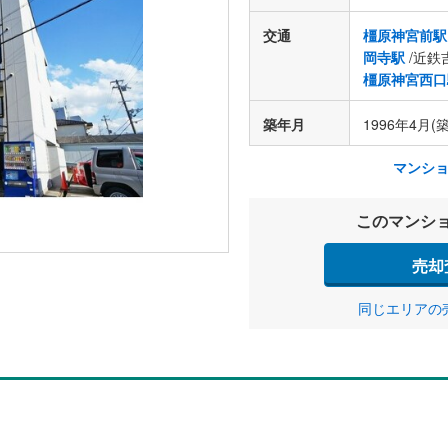
交通
橿原神宮前駅
岡寺駅
/近鉄
橿原神宮西口
築年月
1996年4月(築
マンシ
このマンシ
売却
同じエリアの