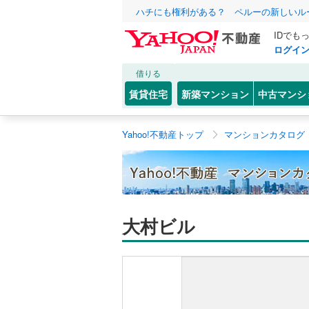
ハチにも権利がある？ ペルーの新しいル
IDでも
ログイ
借りる
賃貸住宅
新築マンション
中古マンシ
Yahoo!不動産トップ
マンションカタログ
大村ビル