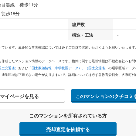
急目黒線 徒歩11分
 徒歩18分
総戸数
-
構造・工法
-
いています。最終的な事実確認については必ずご自身で実施いただくようお願いいたします
どから作成したマンション情報のデータベースです。物件に関する最新情報は不動産会社へお
国土交通省）
および
「国土数値情報（中学校区データ）」（国土交通省）
の通学区域データ
。通学区域は正確でない場合がありますので、詳細については必ず各教育委員会、各市町村
マイページを見る
このマンションのクチコミ
このマンションを所有されている方
売却査定を依頼する