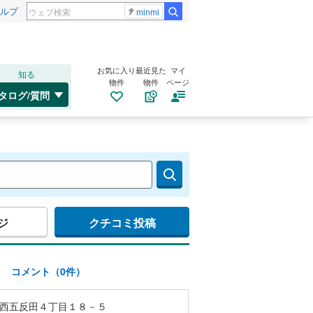
ルプ
minmi
お気に入り
最近見た
マイ
知る
物件
物件
ページ
タログ/質問
ジ
クチコミ投稿
)
コメント（0件）
西五反田４丁目１８－５