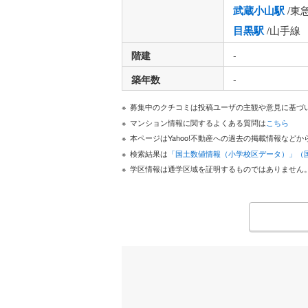
武蔵小山駅
/東
目黒駅
/山手線
階建
-
築年数
-
募集中のクチコミは投稿ユーザの主観や意見に基づ
マンション情報に関するよくある質問は
こちら
本ページはYahoo!不動産への過去の掲載情報な
検索結果は
「国土数値情報（小学校区データ）」（
学区情報は通学区域を証明するものではありません