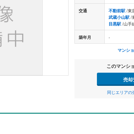
交通
不動前駅
/東
武蔵小山駅
/
目黒駅
/山手
築年月
-
マンシ
このマンシ
売却
同じエリアの