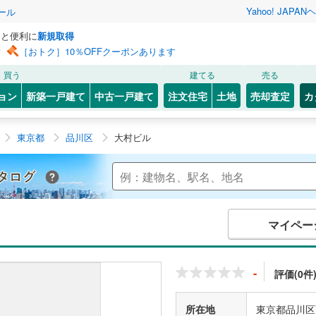
Yahoo! JAPAN
ヘ
ール
っと便利に
新規取得
ン
［おトク］10％OFFクーポンあります
買う
建てる
売る
ョン
新築一戸建て
中古一戸建て
注文住宅
土地
売却査定
カ
東京都
品川区
大村ビル
Yahoo!不動産 マンションカタログ
マイペー
-
評価(0件
所在地
東京都品川区