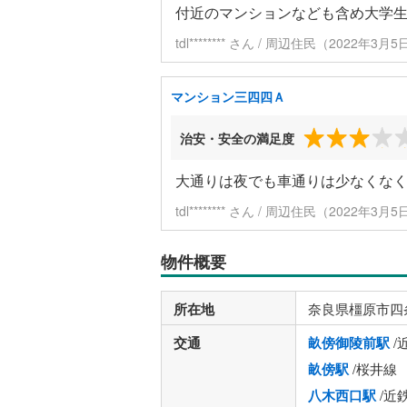
付近のマンションなども含め大学
tdl******** さん / 周辺住民（2022年3
マンション三四四Ａ
治安・安全の満足度
大通りは夜でも車通りは少なくな
tdl******** さん / 周辺住民（2022年3
物件概要
所在地
奈良県橿原市四
交通
畝傍御陵前駅
/
畝傍駅
/桜井線
八木西口駅
/近