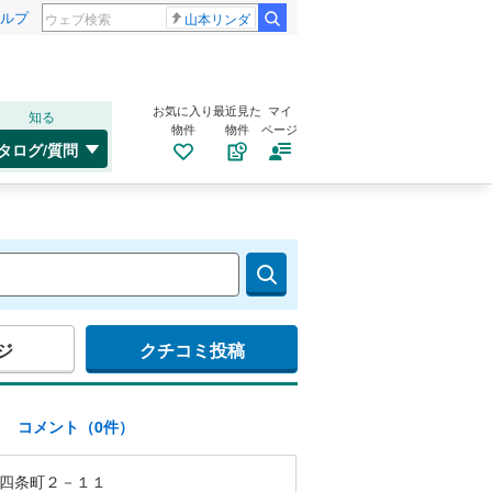
ルプ
山本リンダ
お気に入り
最近見た
マイ
知る
物件
物件
ページ
タログ/質問
ジ
クチコミ投稿
)
コメント（0件）
四条町２－１１