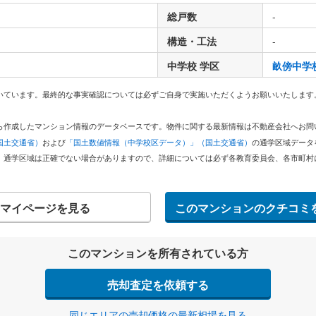
総戸数
-
構造・工法
-
中学校 学区
畝傍中学
いています。最終的な事実確認については必ずご自身で実施いただくようお願いいたします
どから作成したマンション情報のデータベースです。物件に関する最新情報は不動産会社へお
国土交通省）
および
「国土数値情報（中学校区データ）」（国土交通省）
の通学区域データ
。通学区域は正確でない場合がありますので、詳細については必ず各教育委員会、各市町村
マイページを見る
このマンションのクチコミ
このマンションを所有されている方
売却査定を依頼する
同じエリアの売却価格の最新相場を見る