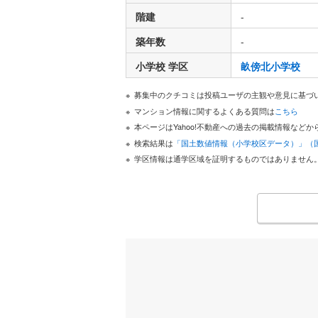
階建
-
築年数
-
小学校 学区
畝傍北小学校
募集中のクチコミは投稿ユーザの主観や意見に基づ
マンション情報に関するよくある質問は
こちら
本ページはYahoo!不動産への過去の掲載情報な
検索結果は
「国土数値情報（小学校区データ）」（
学区情報は通学区域を証明するものではありません