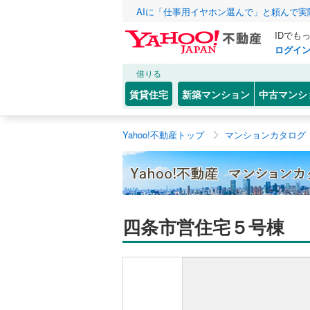
AIに「仕事用イヤホン選んで」と頼んで
IDでも
ログイ
借りる
賃貸住宅
新築マンション
中古マンシ
Yahoo!不動産トップ
マンションカタログ
四条市営住宅５号棟