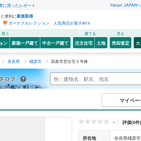
Yahoo! JAPAN
ヘ
実際に買ったレポート
っと便利に
新規取得
ン
ボーナスセレクション 人気商品が最大40％
買う
建てる
売る
ョン
新築一戸建て
中古一戸建て
注文住宅
土地
売却査定
カ
奈良県
橿原市
四条市営住宅５号棟
Yahoo!不動産 マンションカタログ
マイペー
-
評価(0件
所在地
奈良県橿原市