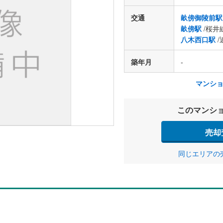
交通
畝傍御陵前駅
畝傍駅
/桜井
八木西口駅
/
築年月
-
マンシ
このマンシ
売却
同じエリアの