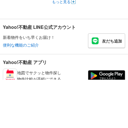
もっと見る
Yahoo!不動産 LINE公式アカウント
新着物件をいち早くお届け！
友だち追加
便利な機能のご紹介
Yahoo!不動産 アプリ
地図でサクッと物件探し
物件比較が手軽にできる
足立区の不動産情報を探す
不動産・住宅
賃貸住宅
暮らしのお役立ち情報
新築マンション
マンションカタログ
中古マンション
教えて！住まいの先生