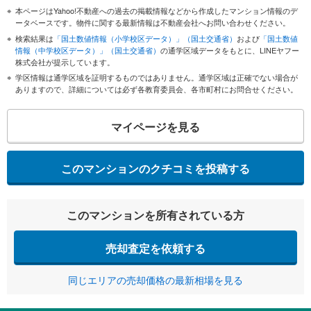
本ページはYahoo!不動産への過去の掲載情報などから作成したマンション情報のデ
ータベースです。物件に関する最新情報は不動産会社へお問い合わせください。
検索結果は
「国土数値情報（小学校区データ）」（国土交通省）
および
「国土数値
情報（中学校区データ）」（国土交通省）
の通学区域データをもとに、LINEヤフー
株式会社が提示しています。
学区情報は通学区域を証明するものではありません。通学区域は正確でない場合が
ありますので、詳細については必ず各教育委員会、各市町村にお問合せください。
マイページを見る
このマンションのクチコミを投稿する
このマンションを所有されている方
売却査定を依頼する
同じエリアの売却価格の最新相場を見る