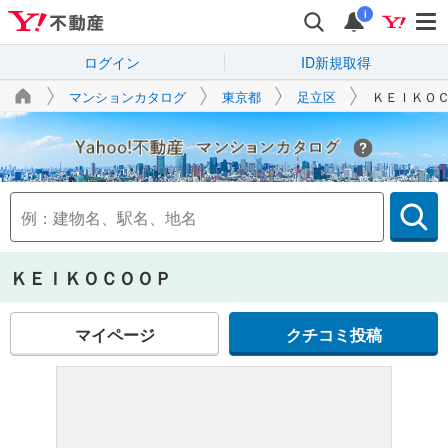
i
ログイン
ID新規取得
マンションカタログ
東京都
足立区
ＫＥＩＫＯ
Yahoo!不動産
ＫＥＩＫＯＣＯＯＰ
マイページ
クチコミ投稿