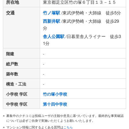
所在地
東京都足立区竹の塚６丁目１３－１５
交通
竹ノ塚駅
/東武伊勢崎・大師線 徒歩5分
西新井駅
/東武伊勢崎・大師線 徒歩29
分
舎人公園駅
/日暮里舎人ライナー 徒歩3
1分
階建
-
総戸数
-
築年数
-
構造・工法
-
小学校 学区
竹の塚小学校
中学校 学区
第十四中学校
募集中のクチコミは投稿ユーザの主観や意見に基づいています。最終的な事実確認
については必ずご自身で実施いただくようお願いいたします。
マンション情報に関するよくある質問は
こちら