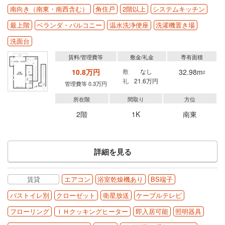
南向き（南東・南西含む）
角住戸
2階以上
システムキッチン
最上階
ベランダ・バルコニー
温水洗浄便座
洗濯機置き場
洗面台
賃料/管理費等
敷金/礼金
専有面積
10.8万円
敷
なし
32.98m
2
礼
21.6万円
管理費等 0.3万円
所在階
間取り
方位
2階
1K
南東
詳細を見る
賃貸
エアコン
浴室乾燥機あり
BS端子
バストイレ別
クローゼット
衛星放送
ケーブルテレビ
フローリング
ＩＨクッキングヒーター
即入居可能
照明器具