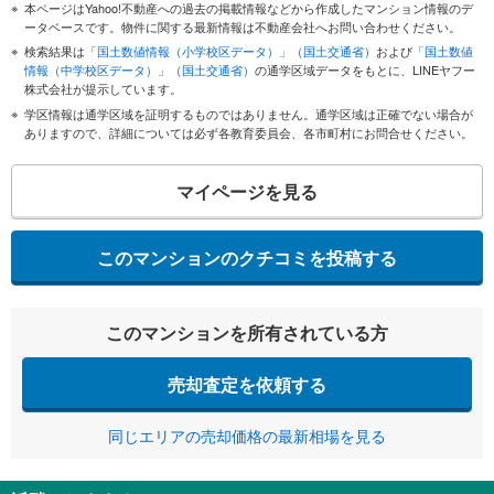
本ページはYahoo!不動産への過去の掲載情報などから作成したマンション情報のデ
ータベースです。物件に関する最新情報は不動産会社へお問い合わせください。
検索結果は
「国土数値情報（小学校区データ）」（国土交通省）
および
「国土数値
情報（中学校区データ）」（国土交通省）
の通学区域データをもとに、LINEヤフー
株式会社が提示しています。
学区情報は通学区域を証明するものではありません。通学区域は正確でない場合が
ありますので、詳細については必ず各教育委員会、各市町村にお問合せください。
マイページを見る
このマンションのクチコミを投稿する
このマンションを所有されている方
売却査定を依頼する
同じエリアの売却価格の最新相場を見る