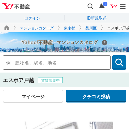
i
ログイン
ID新規取得
マンションカタログ
東京都
品川区
エスポア戸
Yahoo!不動産
エスポア戸越
賃貸募集中
マイページ
クチコミ投稿