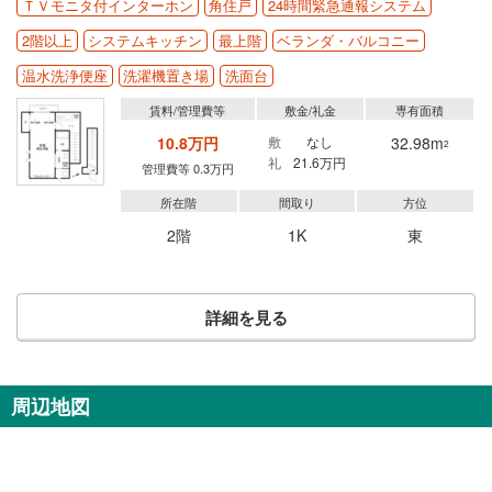
ＴＶモニタ付インターホン
角住戸
24時間緊急通報システム
2階以上
システムキッチン
最上階
ベランダ・バルコニー
温水洗浄便座
洗濯機置き場
洗面台
賃料/管理費等
敷金/礼金
専有面積
10.8万円
敷
なし
32.98m
2
礼
21.6万円
管理費等 0.3万円
所在階
間取り
方位
2階
1K
東
詳細を見る
周辺地図