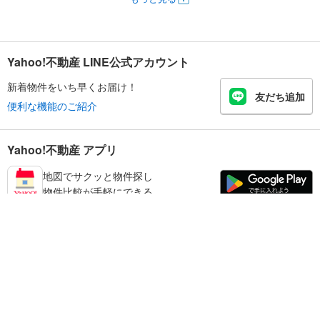
Yahoo!不動産 LINE公式アカウント
新着物件をいち早くお届け！
友だち追加
便利な機能のご紹介
Yahoo!不動産 アプリ
地図でサクッと物件探し
物件比較が手軽にできる
品川区の不動産情報を探す
不動産・住宅
賃貸住宅
暮らしのお役立ち情報
新築マンション
マンションカタログ
中古マンション
教えて！住まいの先生