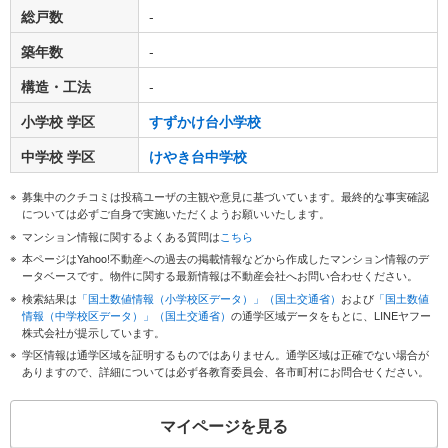
総戸数
-
築年数
-
構造・工法
-
小学校 学区
すずかけ台小学校
中学校 学区
けやき台中学校
募集中のクチコミは投稿ユーザの主観や意見に基づいています。最終的な事実確認
については必ずご自身で実施いただくようお願いいたします。
マンション情報に関するよくある質問は
こちら
本ページはYahoo!不動産への過去の掲載情報などから作成したマンション情報のデ
ータベースです。物件に関する最新情報は不動産会社へお問い合わせください。
検索結果は
「国土数値情報（小学校区データ）」（国土交通省）
および
「国土数値
情報（中学校区データ）」（国土交通省）
の通学区域データをもとに、LINEヤフー
株式会社が提示しています。
学区情報は通学区域を証明するものではありません。通学区域は正確でない場合が
ありますので、詳細については必ず各教育委員会、各市町村にお問合せください。
マイページを見る