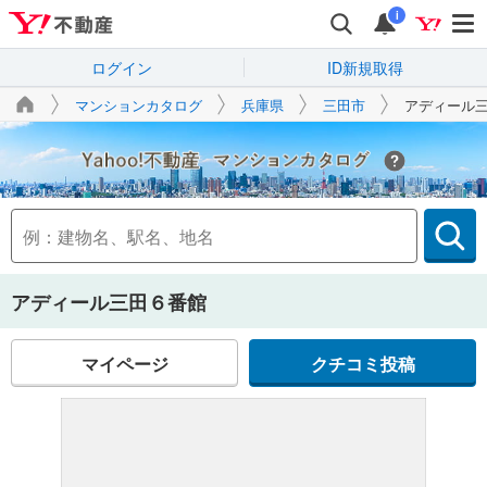
i
ログイン
ID新規取得
マンションカタログ
兵庫県
三田市
アディール
Yahoo!不動産
アディール三田６番館
マイページ
クチコミ投稿