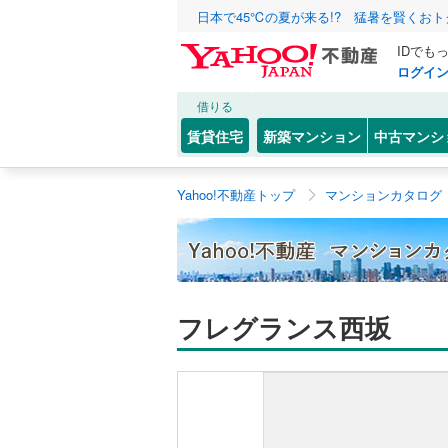
日本で45℃の夏が来る!? 猛暑を賢くお
IDでも
ログイ
借りる
賃貸住宅
新築マンション
中古マンシ
Yahoo!不動産トップ
マンションカタログ
フレグランス西坂