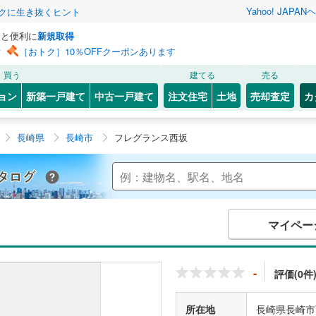
Yahoo! JAPAN
ヘ
トクに生き抜くヒント
っと便利に
新規取得
ン
［おトク］10％OFFクーポンあります
買う
建てる
売る
ョン
新築一戸建て
中古一戸建て
注文住宅
土地
売却査定
カ
長崎県
長崎市
フレグランス西坂
Yahoo!不動産 マンションカタログ
マイペー
-
評価(0件
所在地
長崎県長崎市