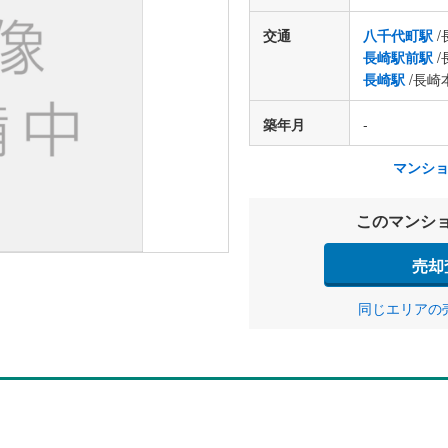
交通
八千代町駅
/
長崎駅前駅
/
長崎駅
/長崎
築年月
-
マンシ
このマンシ
売却
同じエリアの