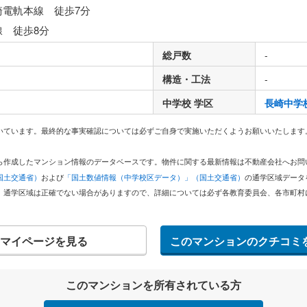
崎電軌本線 徒歩7分
線 徒歩8分
総戸数
-
構造・工法
-
中学校 学区
長崎中学
いています。最終的な事実確認については必ずご自身で実施いただくようお願いいたします
どから作成したマンション情報のデータベースです。物件に関する最新情報は不動産会社へお
国土交通省）
および
「国土数値情報（中学校区データ）」（国土交通省）
の通学区域データ
。通学区域は正確でない場合がありますので、詳細については必ず各教育委員会、各市町村
マイページを見る
このマンションのクチコミ
このマンションを所有されている方