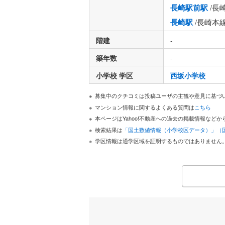
長崎駅前駅
/長
長崎駅
/長崎本
階建
-
築年数
-
小学校 学区
西坂小学校
募集中のクチコミは投稿ユーザの主観や意見に基づ
マンション情報に関するよくある質問は
こちら
本ページはYahoo!不動産への過去の掲載情報な
検索結果は
「国土数値情報（小学校区データ）」（
学区情報は通学区域を証明するものではありません