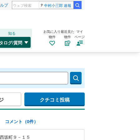
ルプ
中村小三郎 速報
お気に入り
最近見た
マイ
知る
物件
物件
ページ
タログ/質問
ジ
クチコミ投稿
)
コメント（0件）
西坂町９－１５