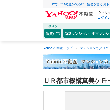
日本で45℃の夏が来る!? 猛暑を賢くお
IDでも
ログイ
借りる
賃貸住宅
新築マンション
中古マンシ
Yahoo!不動産トップ
マンションカタログ
ＵＲ都市機構真美ケ丘