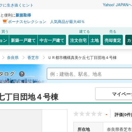
Yahoo! JAPAN
ヘ
トクに生き抜くヒント
っと便利に
新規取得
ン
ボーナスセレクション 人気商品が最大40％
買う
建てる
売る
ョン
新築一戸建て
中古一戸建て
注文住宅
土地
売却査定
カ
奈良県
香芝市
ＵＲ都市機構真美ケ丘七丁目団地４号棟
Yahoo!不動産 マンションカタログ
マイペー
七丁目団地４号棟
-
評価(0件
所在地
奈良県香芝市