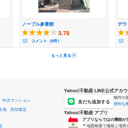
ノーブル参番館
デラ
3.78
コメント（8件）
もっと見る
Yahoo!不動産 LINE公式アカ
物件の
中古マンション
友だち追加する
便利な
土地
売却査定
Yahoo!不動産 アプリ
アプリならではの機能が
生
地図検索で価格と場所