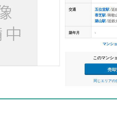
交通
五位堂駅
/近
香芝駅
/和歌
築山駅
/近鉄
築年月
-
マンシ
このマンシ
売却
同じエリアの