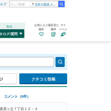
ルプ
近鉄大阪線 人身事故
お気に入り
最近見た
マイ
知る
物件
物件
ページ
タログ/質問
ジ
クチコミ投稿
)
コメント（0件）
真美ヶ丘７丁目１２－４