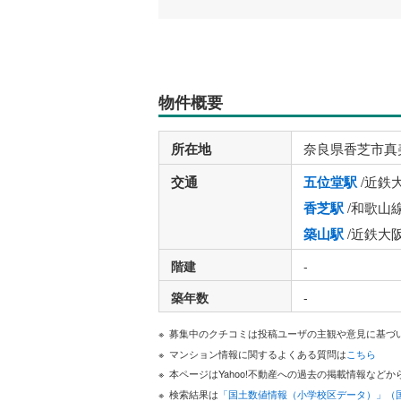
物件概要
所在地
奈良県香芝市真
交通
五位堂駅
/近鉄
香芝駅
/和歌山
築山駅
/近鉄大
階建
-
築年数
-
募集中のクチコミは投稿ユーザの主観や意見に基づ
マンション情報に関するよくある質問は
こちら
本ページはYahoo!不動産への過去の掲載情報な
検索結果は
「国土数値情報（小学校区データ）」（