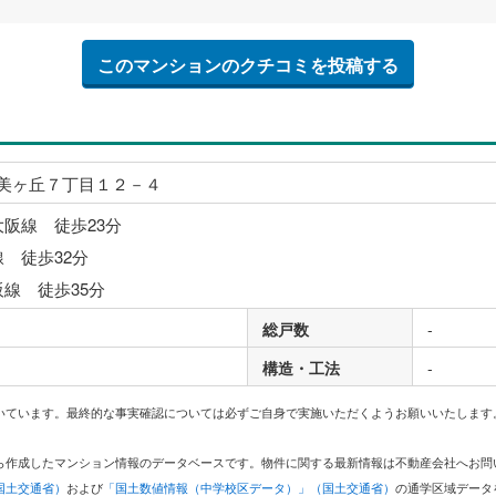
このマンションのクチコミを投稿する
美ヶ丘７丁目１２－４
大阪線 徒歩23分
線 徒歩32分
阪線 徒歩35分
総戸数
-
構造・工法
-
いています。最終的な事実確認については必ずご自身で実施いただくようお願いいたします
どから作成したマンション情報のデータベースです。物件に関する最新情報は不動産会社へお
国土交通省）
および
「国土数値情報（中学校区データ）」（国土交通省）
の通学区域データ