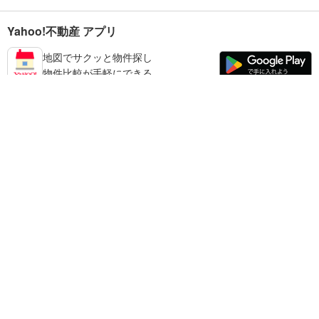
Yahoo!不動産 アプリ
地図でサクッと物件探し
物件比較が手軽にできる
長崎市の不動産情報を探す
不動産・住宅
賃貸住宅
暮らしのお役立ち情報
新築マンション
マンションカタログ
中古マンション
教えて！住まいの先生
Yahoo!不動産
Yahoo! JAPAN
新築一戸建て
中古一戸建て
プライバシーポリシー
プライバシーセンター
注文住宅
土地
規約
掲載希望の方へ
免責事項
ご意見・ご要望
ヘルプ
売却査定
© LY Corporation