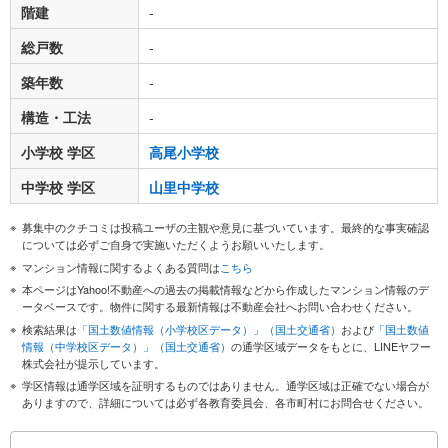
階建
-
総戸数
-
築年数
-
構造・工法
-
小学校 学区
高尾小学校
中学校 学区
山里中学校
募集中のクチコミは投稿ユーザの主観や意見に基づいています。最終的な事実確認
については必ずご自身で実施いただくようお願いいたします。
マンション情報に関するよくある質問は
こちら
本ページはYahoo!不動産への過去の掲載情報などから作成したマンション情報のデ
ータベースです。物件に関する最新情報は不動産会社へお問い合わせください。
検索結果は
「国土数値情報（小学校区データ）」（国土交通省）
および
「国土数値
情報（中学校区データ）」（国土交通省）
の通学区域データをもとに、LINEヤフー
株式会社が提示しています。
学区情報は通学区域を証明するものではありません。通学区域は正確でない場合が
ありますので、詳細については必ず各教育委員会、各市町村にお問合せください。