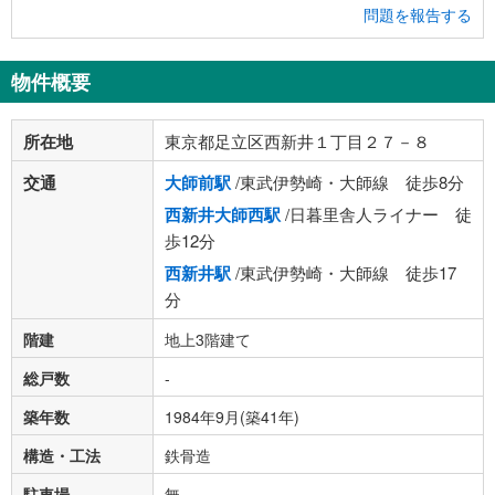
問題を報告する
物件概要
所在地
東京都足立区西新井１丁目２７－８
交通
大師前駅
/東武伊勢崎・大師線 徒歩8分
西新井大師西駅
/日暮里舎人ライナー 徒
歩12分
西新井駅
/東武伊勢崎・大師線 徒歩17
分
階建
地上3階建て
総戸数
-
築年数
1984年9月(築41年)
構造・工法
鉄骨造
駐車場
無