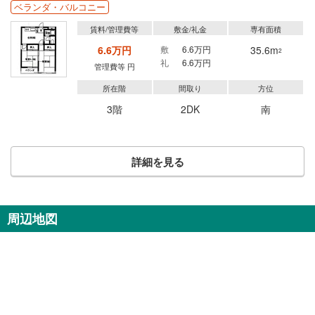
ベランダ・バルコニー
賃料/管理費等
敷金/礼金
専有面積
6.6万円
敷
6.6万円
35.6m
2
礼
6.6万円
管理費等 円
所在階
間取り
方位
3階
2DK
南
詳細を見る
周辺地図