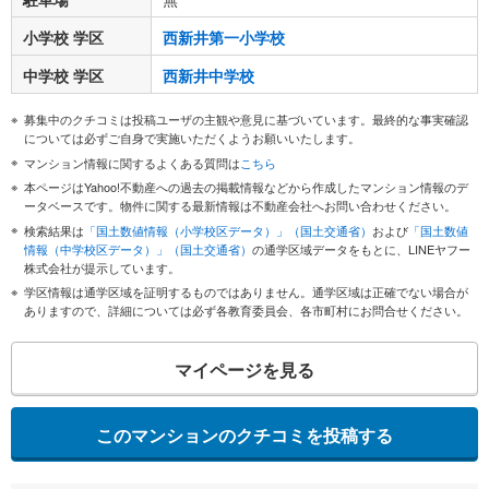
小学校 学区
西新井第一小学校
中学校 学区
西新井中学校
募集中のクチコミは投稿ユーザの主観や意見に基づいています。最終的な事実確認
については必ずご自身で実施いただくようお願いいたします。
マンション情報に関するよくある質問は
こちら
本ページはYahoo!不動産への過去の掲載情報などから作成したマンション情報のデ
ータベースです。物件に関する最新情報は不動産会社へお問い合わせください。
検索結果は
「国土数値情報（小学校区データ）」（国土交通省）
および
「国土数値
情報（中学校区データ）」（国土交通省）
の通学区域データをもとに、LINEヤフー
株式会社が提示しています。
学区情報は通学区域を証明するものではありません。通学区域は正確でない場合が
ありますので、詳細については必ず各教育委員会、各市町村にお問合せください。
マイページを見る
このマンションのクチコミを投稿する