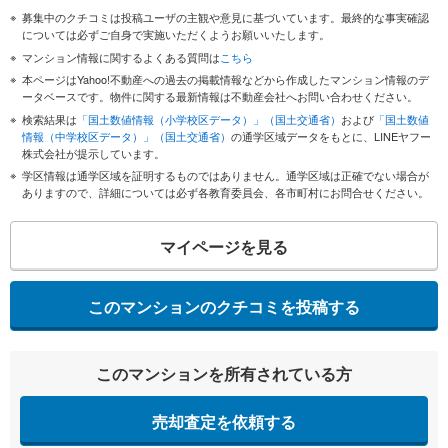
募集中のクチコミは投稿ユーザの主観や意見に基づいています。最終的な事実確認
については必ずご自身で実施いただくようお願いいたします。
マンション情報に関するよくある質問は
こちら
本ページはYahoo!不動産への過去の掲載情報などから作成したマンション情報のデ
ータベースです。物件に関する最新情報は不動産会社へお問い合わせください。
検索結果は
「国土数値情報（小学校区データ）」（国土交通省）
および
「国土数値
情報（中学校区データ）」（国土交通省）
の通学区域データをもとに、LINEヤフー
株式会社が提示しています。
学区情報は通学区域を証明するものではありません。通学区域は正確でない場合が
ありますので、詳細については必ず各教育委員会、各市町村にお問合せください。
マイページを見る
このマンションのクチコミを投稿する
このマンションを所有されている方
売却査定を依頼する