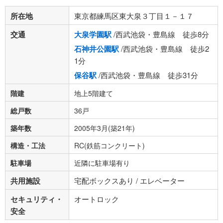
所在地
東京都練馬区東大泉３丁目１－１７
交通
大泉学園駅
/西武池袋・豊島線 徒歩8分
石神井公園駅
/西武池袋・豊島線 徒歩2
1分
保谷駅
/西武池袋・豊島線 徒歩31分
階建
地上5階建て
総戸数
36戸
築年数
2005年3月(築21年)
構造・工法
RC(鉄筋コンクリート)
駐車場
近隣に駐車場有り
共用施設
宅配ボックスあり / エレベーター
セキュリティ・
オートロック
安全