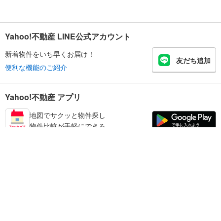
Yahoo!不動産 LINE公式アカウント
新着物件をいち早くお届け！
友だち追加
便利な機能のご紹介
Yahoo!不動産 アプリ
地図でサクッと物件探し
物件比較が手軽にできる
練馬区の不動産情報を探す
不動産・住宅
賃貸住宅
暮らしのお役立ち情報
新築マンション
マンションカタログ
中古マンション
教えて！住まいの先生