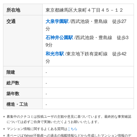
所在地
東京都練馬区大泉町４丁目４５－１２
交通
大泉学園駅
/西武池袋・豊島線 徒歩27
分
石神井公園駅
/西武池袋・豊島線 徒歩3
9分
和光市駅
/東京地下鉄有楽町線 徒歩42
分
階建
-
総戸数
-
築年数
-
構造・工法
-
募集中のクチコミは投稿ユーザの主観や意見に基づいています。最終的な事実確認
については必ずご自身で実施いただくようお願いいたします。
マンション情報に関するよくある質問は
こちら
本ページはYahoo!不動産への過去の掲載情報などから作成したマンション情報のデ