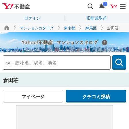
i
ログイン
ID新規取得
マンションカタログ
東京都
練馬区
倉田荘
Yahoo!不動産
倉田荘
マイページ
クチコミ投稿