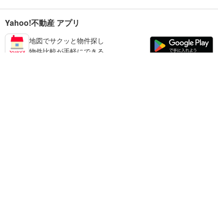
Yahoo!不動産 アプリ
地図でサクッと物件探し
物件比較が手軽にできる
練馬区の不動産情報を探す
不動産・住宅
賃貸住宅
暮らしのお役立ち情報
新築マンション
マンションカタログ
中古マンション
教えて！住まいの先生
Yahoo!不動産
Yahoo! JAPAN
新築一戸建て
中古一戸建て
プライバシーポリシー
プライバシーセンター
注文住宅
土地
規約
掲載希望の方へ
免責事項
ご意見・ご要望
ヘルプ
売却査定
© LY Corporation