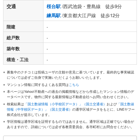
交通
桜台駅
/西武池袋・豊島線 徒歩9分
練馬駅
/東京都大江戸線 徒歩12分
階建
-
総戸数
-
築年数
-
構造・工法
-
募集中のクチコミは投稿ユーザの主観や意見に基づいています。最終的な事実確認
については必ずご自身で実施いただくようお願いいたします。
マンション情報に関するよくある質問は
こちら
本ページはYahoo!不動産への過去の掲載情報などから作成したマンション情報のデ
ータベースです。物件に関する最新情報は不動産会社へお問い合わせください。
検索結果は
「国土数値情報（小学校区データ）」（国土交通省）
および
「国土数値
情報（中学校区データ）」（国土交通省）
の通学区域データをもとに、LINEヤフー
株式会社が提示しています。
学区情報は通学区域を証明するものではありません。通学区域は正確でない場合が
ありますので、詳細については必ず各教育委員会、各市町村にお問合せください。