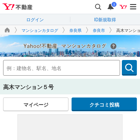
i
ログイン
ID新規取得
マンションカタログ
奈良県
奈良市
高木マンシ
Yahoo!不動産
高木マンション５号
マイページ
クチコミ投稿