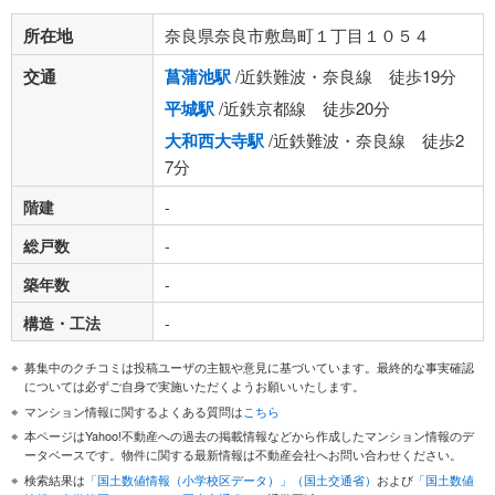
所在地
奈良県奈良市敷島町１丁目１０５４
交通
菖蒲池駅
/近鉄難波・奈良線 徒歩19分
平城駅
/近鉄京都線 徒歩20分
大和西大寺駅
/近鉄難波・奈良線 徒歩2
7分
階建
-
総戸数
-
築年数
-
構造・工法
-
募集中のクチコミは投稿ユーザの主観や意見に基づいています。最終的な事実確認
については必ずご自身で実施いただくようお願いいたします。
マンション情報に関するよくある質問は
こちら
本ページはYahoo!不動産への過去の掲載情報などから作成したマンション情報のデ
ータベースです。物件に関する最新情報は不動産会社へお問い合わせください。
検索結果は
「国土数値情報（小学校区データ）」（国土交通省）
および
「国土数値