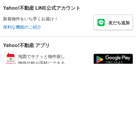
Yahoo!不動産 LINE公式アカウント
新着物件をいち早くお届け！
友だち追加
便利な機能のご紹介
Yahoo!不動産 アプリ
地図でサクッと物件探し
物件比較が手軽にできる
奈良市の不動産情報を探す
不動産・住宅
賃貸住宅
暮らしのお役立ち情報
新築マンション
マンションカタログ
中古マンション
教えて！住まいの先生
Yahoo!不動産
Yahoo! JAPAN
新築一戸建て
中古一戸建て