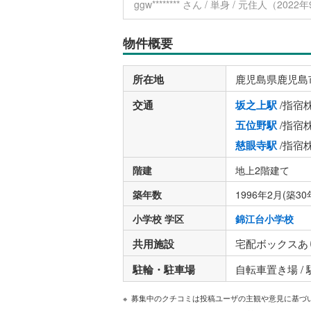
ggw******** さん / 単身 / 元住人（20
物件概要
所在地
鹿児島県鹿児島
交通
坂之上駅
/指宿
五位野駅
/指宿
慈眼寺駅
/指宿
階建
地上2階建て
築年数
1996年2月(築30
小学校 学区
錦江台小学校
共用施設
宅配ボックスあ
駐輪・駐車場
自転車置き場 /
募集中のクチコミは投稿ユーザの主観や意見に基づ