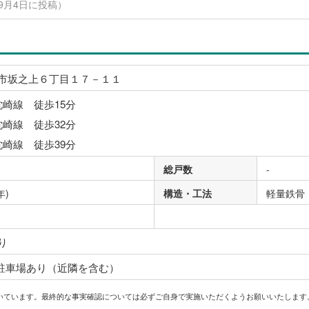
22年9月4日に投稿）
市坂之上６丁目１７－１１
枕崎線 徒歩15分
枕崎線 徒歩32分
枕崎線 徒歩39分
総戸数
-
年)
構造・工法
軽量鉄骨
り
 駐車場あり（近隣を含む）
いています。最終的な事実確認については必ずご自身で実施いただくようお願いいたします