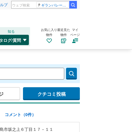
ルプ
ギランバレー症候群
お気に入り
最近見た
マイ
知る
物件
物件
ページ
タログ/質問
ジ
クチコミ投稿
)
コメント（0件）
島市坂之上６丁目１７－１１