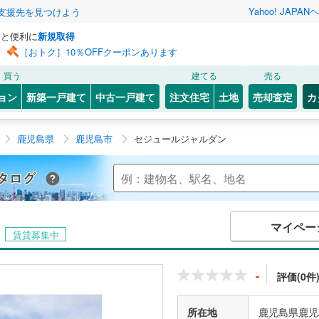
Yahoo! JAPAN
ヘ
支援先を見つけよう
っと便利に
新規取得
ン
［おトク］10％OFFクーポンあります
買う
建てる
売る
ョン
新築一戸建て
中古一戸建て
注文住宅
土地
売却査定
カ
鹿児島県
鹿児島市
セジュールジャルダン
Yahoo!不動産 マンションカタログ
マイペー
賃貸募集中
-
評価(0件
所在地
鹿児島県鹿児