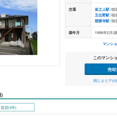
交通
坂之上駅
/指
五位野駅
/指
慈眼寺駅
/指
築年月
1996年2月(築
マンシ
このマンシ
売却
同じエリアの
)
賃貸(3件)