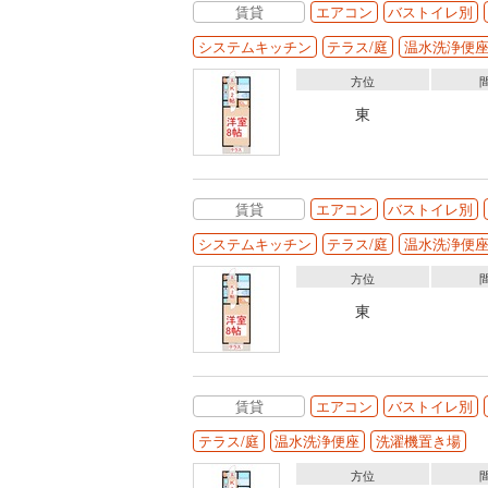
賃貸
エアコン
バストイレ別
システムキッチン
テラス/庭
温水洗浄便
方位
東
賃貸
エアコン
バストイレ別
システムキッチン
テラス/庭
温水洗浄便
方位
東
賃貸
エアコン
バストイレ別
テラス/庭
温水洗浄便座
洗濯機置き場
方位