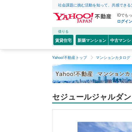
社会課題に挑む活動を知って、共感できる
IDでも
ログイ
借りる
賃貸住宅
新築マンション
中古マンシ
Yahoo!不動産トップ
マンションカタログ
セジュールジャルダン