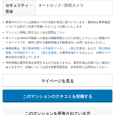
セキュリティ・
オートロック / 防犯カメラ
安全
募集中のクチコミは投稿ユーザの主観や意見に基づいています。最終的な事実確認
については必ずご自身で実施いただくようお願いいたします。
マンション情報に関するよくある質問は
こちら
本ページはYahoo!不動産への過去の掲載情報などから作成したマンション情報のデ
ータベースです。物件に関する最新情報は不動産会社へお問い合わせください。
検索結果は
「国土数値情報（小学校区データ）」（国土交通省）
および
「国土数値
情報（中学校区データ）」（国土交通省）
の通学区域データをもとに、LINEヤフー
株式会社が提示しています。
学区情報は通学区域を証明するものではありません。通学区域は正確でない場合が
ありますので、詳細については必ず各教育委員会、各市町村にお問合せください。
マイページを見る
このマンションのクチコミを投稿する
このマンションを所有されている方