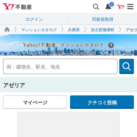
i
ログイン
ID新規取得
マンションカタログ
兵庫県
加古郡播磨町
アゼ
Yahoo!不動産
アゼリア
マイページ
クチコミ投稿