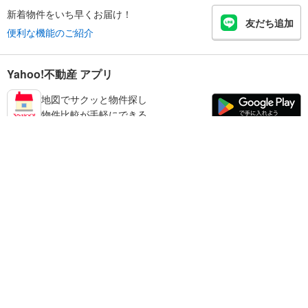
新着物件をいち早くお届け！
友だち追加
便利な機能のご紹介
Yahoo!不動産 アプリ
地図でサクッと物件探し
物件比較が手軽にできる
加古郡播磨町の不動産情報を探す
不動産・住宅
賃貸住宅
暮らしのお役立ち情報
新築マンション
マンションカタログ
中古マンション
教えて！住まいの先生
Yahoo!不動産
Yahoo! JAPAN
新築一戸建て
中古一戸建て
プライバシーポリシー
プライバシーセンター
注文住宅
土地
規約
掲載希望の方へ