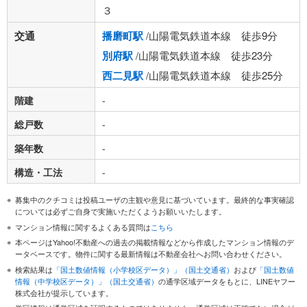
３
交通
播磨町駅
/山陽電気鉄道本線 徒歩9分
別府駅
/山陽電気鉄道本線 徒歩23分
西二見駅
/山陽電気鉄道本線 徒歩25分
階建
-
総戸数
-
築年数
-
構造・工法
-
募集中のクチコミは投稿ユーザの主観や意見に基づいています。最終的な事実確認
については必ずご自身で実施いただくようお願いいたします。
マンション情報に関するよくある質問は
こちら
本ページはYahoo!不動産への過去の掲載情報などから作成したマンション情報のデ
ータベースです。物件に関する最新情報は不動産会社へお問い合わせください。
検索結果は
「国土数値情報（小学校区データ）」（国土交通省）
および
「国土数値
情報（中学校区データ）」（国土交通省）
の通学区域データをもとに、LINEヤフー
株式会社が提示しています。