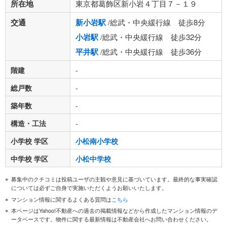
所在地
東京都葛飾区新小岩４丁目７－１９
交通
新小岩駅
/総武・中央緩行線 徒歩8分
小岩駅
/総武・中央緩行線 徒歩32分
平井駅
/総武・中央緩行線 徒歩36分
階建
-
総戸数
-
築年数
-
構造・工法
-
小学校 学区
小松南小学校
中学校 学区
小松中学校
募集中のクチコミは投稿ユーザの主観や意見に基づいています。最終的な事実確認
については必ずご自身で実施いただくようお願いいたします。
マンション情報に関するよくある質問は
こちら
本ページはYahoo!不動産への過去の掲載情報などから作成したマンション情報のデ
ータベースです。物件に関する最新情報は不動産会社へお問い合わせください。