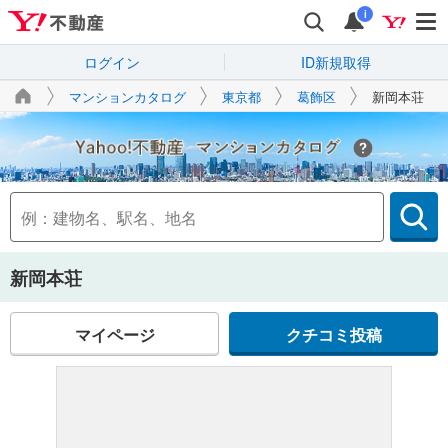
i
ログイン
ID新規取得
マンションカタログ
東京都
葛飾区
新岡本荘
Yahoo!不動産
新岡本荘
マイページ
クチコミ投稿