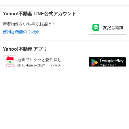
Yahoo!不動産 LINE公式アカウント
新着物件をいち早くお届け！
友だち追加
便利な機能のご紹介
Yahoo!不動産 アプリ
地図でサクッと物件探し
物件比較が手軽にできる
葛飾区の不動産情報を探す
不動産・住宅
賃貸住宅
暮らしのお役立ち情報
新築マンション
マンションカタログ
中古マンション
教えて！住まいの先生
Yahoo!不動産
Yahoo! JAPAN
新築一戸建て
中古一戸建て