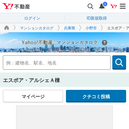
i
ログイン
ID新規取得
マンションカタログ
兵庫県
小野市
エスポア・
Yahoo!不動産
エスポア・アルシェＡ棟
マイページ
クチコミ投稿