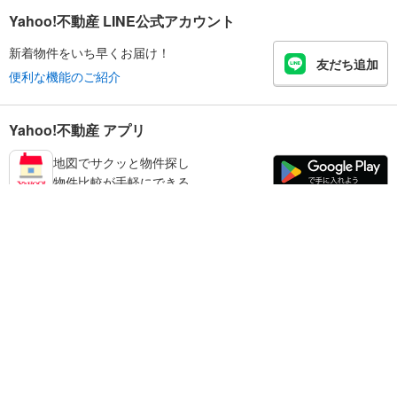
Yahoo!不動産 LINE公式アカウント
新着物件をいち早くお届け！
友だち追加
便利な機能のご紹介
Yahoo!不動産 アプリ
地図でサクッと物件探し
物件比較が手軽にできる
小野市の不動産情報を探す
不動産・住宅
賃貸住宅
暮らしのお役立ち情報
新築マンション
マンションカタログ
中古マンション
教えて！住まいの先生
Yahoo!不動産
Yahoo! JAPAN
新築一戸建て
中古一戸建て