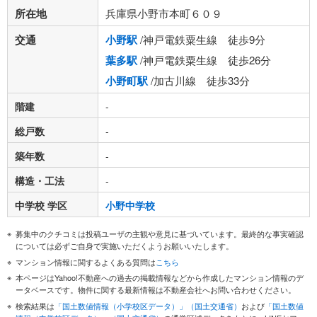
所在地
兵庫県小野市本町６０９
交通
小野駅
/神戸電鉄粟生線 徒歩9分
葉多駅
/神戸電鉄粟生線 徒歩26分
小野町駅
/加古川線 徒歩33分
階建
-
総戸数
-
築年数
-
構造・工法
-
中学校 学区
小野中学校
募集中のクチコミは投稿ユーザの主観や意見に基づいています。最終的な事実確認
については必ずご自身で実施いただくようお願いいたします。
マンション情報に関するよくある質問は
こちら
本ページはYahoo!不動産への過去の掲載情報などから作成したマンション情報のデ
ータベースです。物件に関する最新情報は不動産会社へお問い合わせください。
検索結果は
「国土数値情報（小学校区データ）」（国土交通省）
および
「国土数値