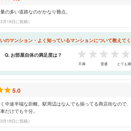
通量の多い道路なのがかなり難点。
22年3月19日に投稿）
いのマンション・よく知っているマンションについて教えてく
Q. お部屋自体の満足度は？
1
2
3
4
5
不満
普通
とても満
5.0
なく中途半端な距離。駅周辺はなんでも揃ってる商店街なので
転車だけでも十分。
22年3月19日に投稿）