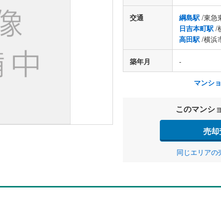
交通
綱島駅
/東急
日吉本町駅
/
高田駅
/横浜
築年月
-
マンシ
このマンシ
売却
同じエリアの