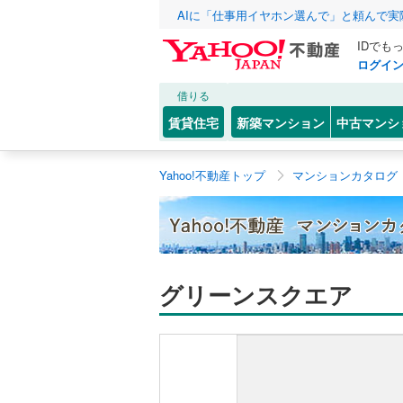
AIに「仕事用イヤホン選んで」と頼んで
IDでも
ログイ
借りる
賃貸住宅
新築マンション
中古マンシ
Yahoo!不動産トップ
マンションカタログ
グリーンスクエア