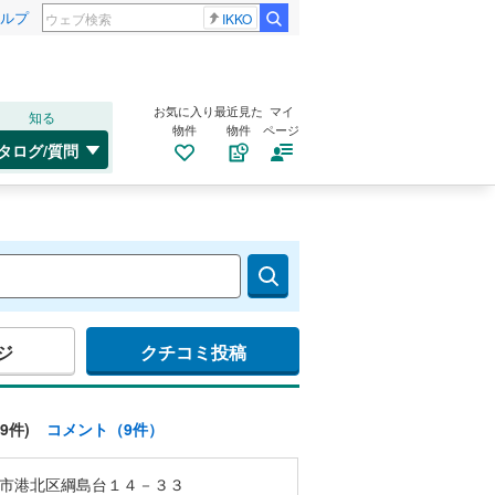
ルプ
IKKO
お気に入り
最近見た
マイ
知る
物件
物件
ページ
タログ/質問
ジ
クチコミ投稿
9件)
コメント（9件）
市港北区綱島台１４－３３