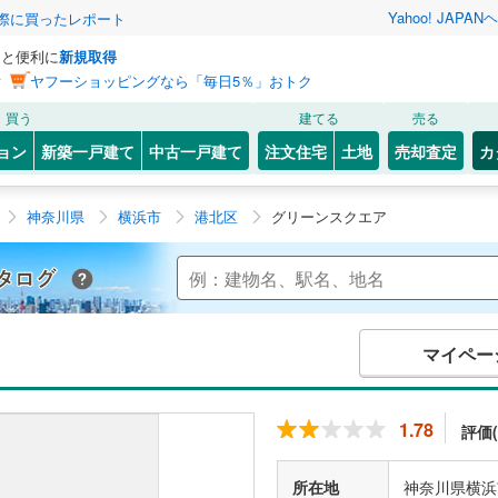
Yahoo! JAPAN
ヘ
実際に買ったレポート
っと便利に
新規取得
ン
ヤフーショッピングなら「毎日5％」おトク
買う
建てる
売る
ョン
新築一戸建て
中古一戸建て
注文住宅
土地
売却査定
カ
神奈川県
横浜市
港北区
グリーンスクエア
Yahoo!不動産 マンションカタログ
マイペー
1.78
評価(
所在地
神奈川県横浜