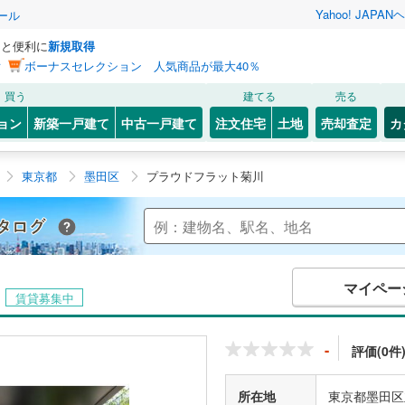
Yahoo! JAPAN
ヘ
ール
っと便利に
新規取得
ン
ボーナスセレクション 人気商品が最大40％
買う
建てる
売る
ョン
新築一戸建て
中古一戸建て
注文住宅
土地
売却査定
カ
東京都
墨田区
プラウドフラット菊川
Yahoo!不動産 マンションカタログ
マイペー
賃貸募集中
-
評価(0件
所在地
東京都墨田区