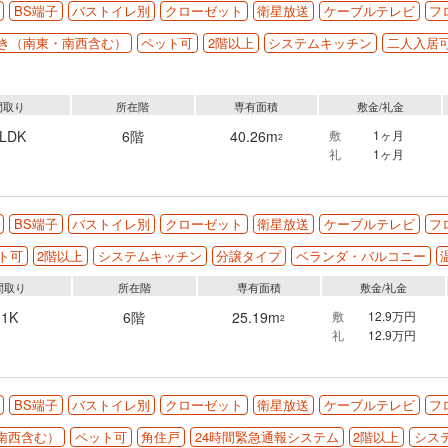
BS端子
バストイレ別
クローゼット
衛星放送
ケーブルテレビ
フ
き（南東・南西含む）
ペット可
2階以上
システムキッチン
二人入居
間取り
所在階
専有面積
敷金/礼金
1LDK
6階
40.26m
敷
1ヶ月
2
礼
1ヶ月
BS端子
バストイレ別
クローゼット
衛星放送
ケーブルテレビ
フ
ト可
2階以上
システムキッチン
分譲タイプ
ベランダ・バルコニー
間取り
所在階
専有面積
敷金/礼金
1K
6階
25.19m
敷
12.9万円
2
礼
12.9万円
BS端子
バストイレ別
クローゼット
衛星放送
ケーブルテレビ
フ
南西含む）
ペット可
角住戸
24時間緊急通報システム
2階以上
シス