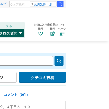
ルプ
及川光博 一般女性
お気に入り
最近見た
マイ
知る
物件
物件
ページ
タログ/質問
ジ
クチコミ投稿
)
コメント（0件）
立川４丁目５－１０