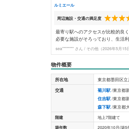
ルミエール
周辺施設・交通の満足度
最寄り駅へのアクセスが比較的良
必要な施設がそろっており、生活
sea******** さん / その他（2026年5月
物件概要
所在地
東京都墨田区立
交通
菊川駅
/東京都
住吉駅
/東京都
森下駅
/東京都
階建
地上7階建て
築年数
2020年10月(築5