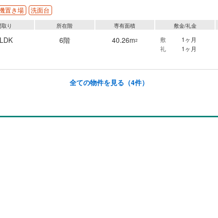
機置き場
洗面台
間取り
所在階
専有面積
敷金/礼金
1LDK
6階
40.26m
敷
1ヶ月
2
礼
1ヶ月
全ての物件を見る
（4件）