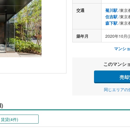
交通
菊川駅
/東京
住吉駅
/東京
森下駅
/東京
築年月
2020年10月(
マンシ
このマンシ
売却
同じエリアの
)
賃貸(4件)