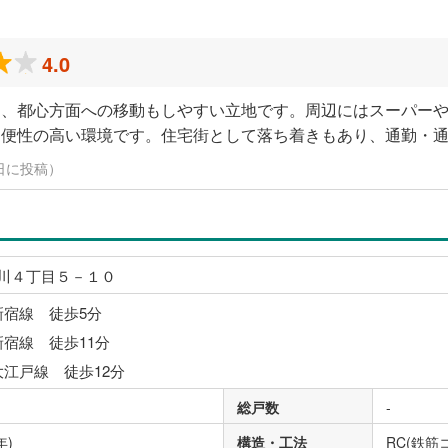
4.0
く、都心方面への移動もしやすい立地です。周辺にはスーパー
利便性の高い環境です。住宅街として落ち着きもあり、通勤・
15日に投稿）
川４丁目５－１０
新宿線 徒歩5分
新宿線 徒歩11分
大江戸線 徒歩12分
総戸数
-
年)
構造・工法
RC(鉄筋