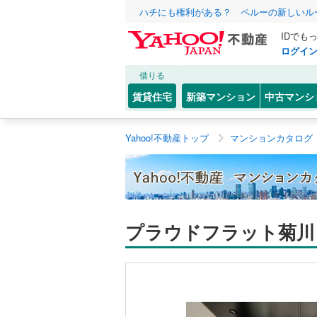
ハチにも権利がある？ ペルーの新しいル
IDでも
ログイ
借りる
賃貸住宅
新築マンション
中古マンシ
Yahoo!不動産トップ
マンションカタログ
プラウドフラット菊川