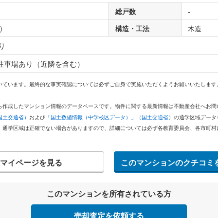
総戸数
-
)
構造・工法
木造
り
 駐車場あり（近隣を含む）
いています。最終的な事実確認については必ずご自身で実施いただくようお願いいたします
どから作成したマンション情報のデータベースです。物件に関する最新情報は不動産会社へお
国土交通省）
および
「国土数値情報（中学校区データ）」（国土交通省）
の通学区域データ
。通学区域は正確でない場合がありますので、詳細については必ず各教育委員会、各市町村
マイページを見る
このマンションのクチコミ
このマンションを所有されている方
売却査定を依頼する