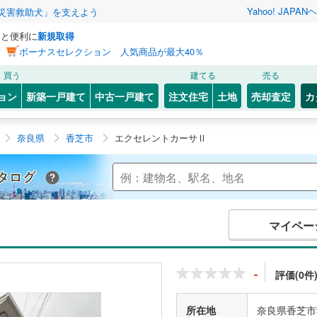
Yahoo! JAPAN
ヘ
災害救助犬」を支えよう
っと便利に
新規取得
ン
ボーナスセレクション 人気商品が最大40％
買う
建てる
売る
ョン
新築一戸建て
中古一戸建て
注文住宅
土地
売却査定
カ
奈良県
香芝市
エクセレントカーサⅡ
Yahoo!不動産 マンションカタログ
マイペー
-
評価(0件
所在地
奈良県香芝市