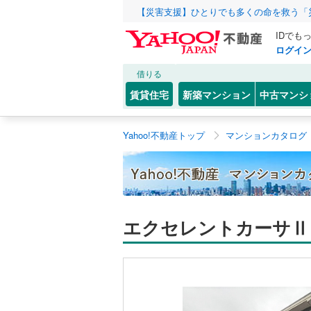
【災害支援】ひとりでも多くの命を救う「
IDでも
ログイ
借りる
賃貸住宅
新築マンション
中古マンシ
Yahoo!不動産トップ
マンションカタログ
エクセレントカーサⅡ