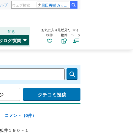
ルプ
黒田勇樹 ガッポリ建設
お気に入り
最近見た
マイ
知る
物件
物件
ページ
タログ/質問
ジ
クチコミ投稿
)
コメント（0件）
狐井１９０－１