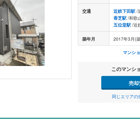
交通
近鉄下田駅
/
香芝駅
/和歌
五位堂駅
/近
築年月
2017年3月(
マンシ
このマンシ
売却
同じエリアの