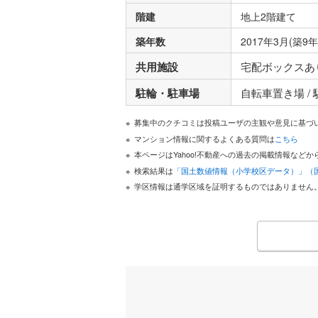
階建
地上2階建て
築年数
2017年3月(築9年
共用施設
宅配ボックスあ
駐輪・駐車場
自転車置き場 /
募集中のクチコミは投稿ユーザの主観や意見に基づ
マンション情報に関するよくある質問は
こちら
本ページはYahoo!不動産への過去の掲載情報な
検索結果は
「国土数値情報（小学校区データ）」（
学区情報は通学区域を証明するものではありません