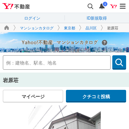
i
ログイン
ID新規取得
マンションカタログ
東京都
品川区
岩原荘
Yahoo!不動産
岩原荘
マイページ
クチコミ投稿