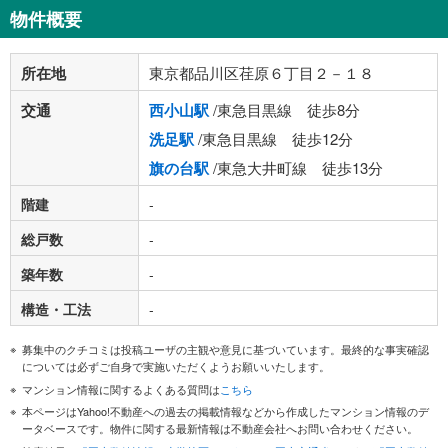
物件概要
所在地
東京都品川区荏原６丁目２－１８
交通
西小山駅
/東急目黒線 徒歩8分
洗足駅
/東急目黒線 徒歩12分
旗の台駅
/東急大井町線 徒歩13分
階建
-
総戸数
-
築年数
-
構造・工法
-
募集中のクチコミは投稿ユーザの主観や意見に基づいています。最終的な事実確認
については必ずご自身で実施いただくようお願いいたします。
マンション情報に関するよくある質問は
こちら
本ページはYahoo!不動産への過去の掲載情報などから作成したマンション情報のデ
ータベースです。物件に関する最新情報は不動産会社へお問い合わせください。