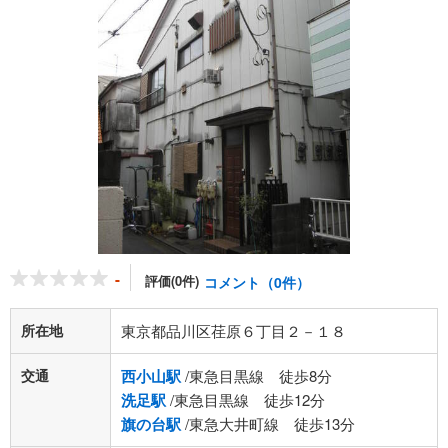
-
評価(0件)
コメント（0件）
所在地
東京都品川区荏原６丁目２－１８
交通
西小山駅
/東急目黒線 徒歩8分
洗足駅
/東急目黒線 徒歩12分
旗の台駅
/東急大井町線 徒歩13分