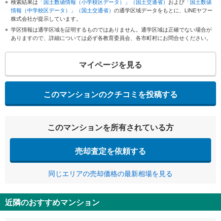
検索結果は
「国土数値情報（小学校区データ）」（国土交通省）
および
「国土数値
情報（中学校区データ）」（国土交通省）
の通学区域データをもとに、LINEヤフー
株式会社が提示しています。
学区情報は通学区域を証明するものではありません。通学区域は正確でない場合が
ありますので、詳細については必ず各教育委員会、各市町村にお問合せください。
マイページを見る
このマンションのクチコミを投稿する
このマンションを所有されている方
売却査定を依頼する
同じエリアの売却価格の最新相場を見る
近隣のおすすめマンション