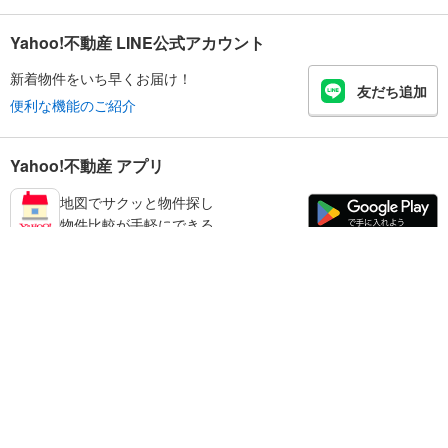
Yahoo!不動産 LINE公式アカウント
新着物件をいち早くお届け！
友だち追加
便利な機能のご紹介
Yahoo!不動産 アプリ
地図でサクッと物件探し
物件比較が手軽にできる
品川区の不動産情報を探す
不動産・住宅
賃貸住宅
暮らしのお役立ち情報
新築マンション
マンションカタログ
中古マンション
教えて！住まいの先生
Yahoo!不動産
Yahoo! JAPAN
新築一戸建て
中古一戸建て