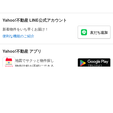
Yahoo!不動産 LINE公式アカウント
新着物件をいち早くお届け！
友だち追加
便利な機能のご紹介
Yahoo!不動産 アプリ
地図でサクッと物件探し
物件比較が手軽にできる
練馬区の不動産情報を探す
不動産・住宅
賃貸住宅
暮らしのお役立ち情報
新築マンション
マンションカタログ
中古マンション
教えて！住まいの先生