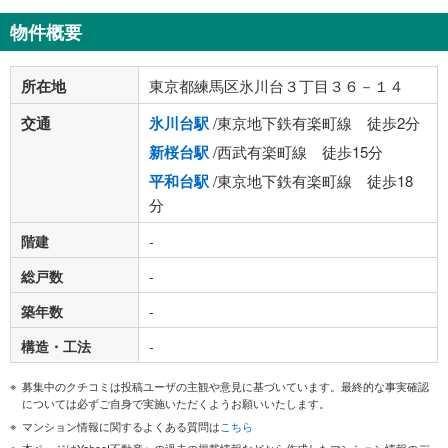
物件概要
所在地
東京都練馬区氷川台３丁目３６－１４
交通
氷川台駅
/東京地下鉄有楽町線 徒歩2分
新桜台駅
/西武有楽町線 徒歩15分
平和台駅
/東京地下鉄有楽町線 徒歩18
分
階建
-
総戸数
-
築年数
-
構造・工法
-
募集中のクチコミは投稿ユーザの主観や意見に基づいています。最終的な事実確認
については必ずご自身で実施いただくようお願いいたします。
マンション情報に関するよくある質問は
こちら