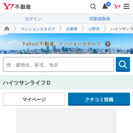
i
ログイン
ID新規取得
マンションカタログ
兵庫県
小野市
ハイツサン
Yahoo!不動産
ハイツサンライフＤ
マイページ
クチコミ投稿