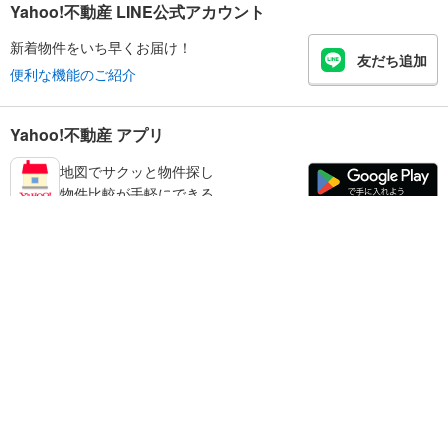
Yahoo!不動産 LINE公式アカウント
新着物件をいち早くお届け！
友だち追加
便利な機能のご紹介
Yahoo!不動産 アプリ
地図でサクッと物件探し
物件比較が手軽にできる
小野市の不動産情報を探す
不動産・住宅
賃貸住宅
暮らしのお役立ち情報
新築マンション
マンションカタログ
中古マンション
教えて！住まいの先生
Yahoo!不動産
Yahoo! JAPAN
新築一戸建て
中古一戸建て
プライバシーポリシー
プライバシーセンター