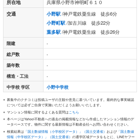
所在地
兵庫県小野市神明町６１０
交通
小野駅
/神戸電鉄粟生線 徒歩6分
小野町駅
/加古川線 徒歩22分
葉多駅
/神戸電鉄粟生線 徒歩26分
階建
-
総戸数
-
築年数
-
構造・工法
-
中学校 学区
小野中学校
募集中のクチコミは投稿ユーザの主観や意見に基づいています。最終的な事実確認
については必ずご自身で実施いただくようお願いいたします。
マンション情報に関するよくある質問は
こちら
本ページはYahoo!不動産への過去の掲載情報などから作成したマンション情報のデ
ータベースです。物件に関する最新情報は不動産会社へお問い合わせください。
検索結果は
「国土数値情報（小学校区データ）」（国土交通省）
および
「国土数値
情報（中学校区データ）」（国土交通省）
の通学区域データをもとに、LINEヤフー