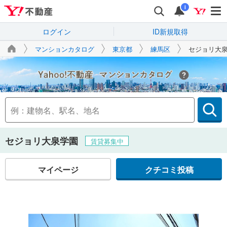
i
ログイン
ID新規取得
マンションカタログ
東京都
練馬区
セジョリ大
Yahoo!不動産
セジョリ大泉学園
賃貸募集中
マイページ
クチコミ投稿