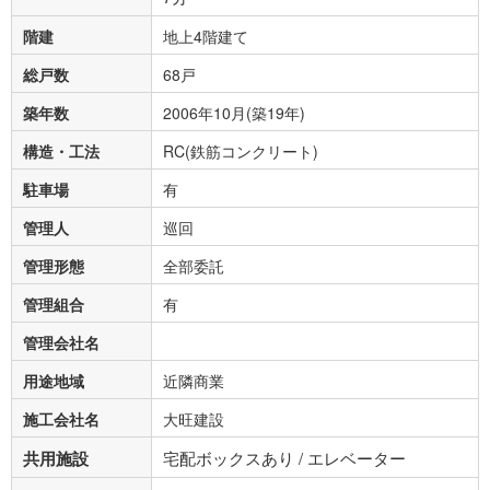
階建
地上4階建て
総戸数
68戸
築年数
2006年10月(築19年)
構造・工法
RC(鉄筋コンクリート)
駐車場
有
管理人
巡回
管理形態
全部委託
管理組合
有
管理会社名
用途地域
近隣商業
施工会社名
大旺建設
共用施設
宅配ボックスあり / エレベーター