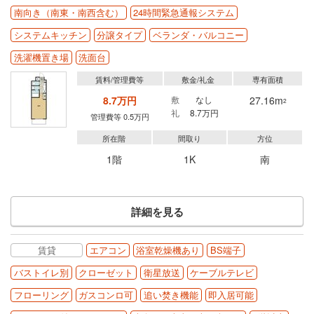
南向き（南東・南西含む）
24時間緊急通報システム
システムキッチン
分譲タイプ
ベランダ・バルコニー
洗濯機置き場
洗面台
賃料/管理費等
敷金/礼金
専有面積
8.7万円
敷
なし
27.16m
2
礼
8.7万円
管理費等 0.5万円
所在階
間取り
方位
1階
1K
南
詳細を見る
賃貸
エアコン
浴室乾燥機あり
BS端子
バストイレ別
クローゼット
衛星放送
ケーブルテレビ
フローリング
ガスコンロ可
追い焚き機能
即入居可能