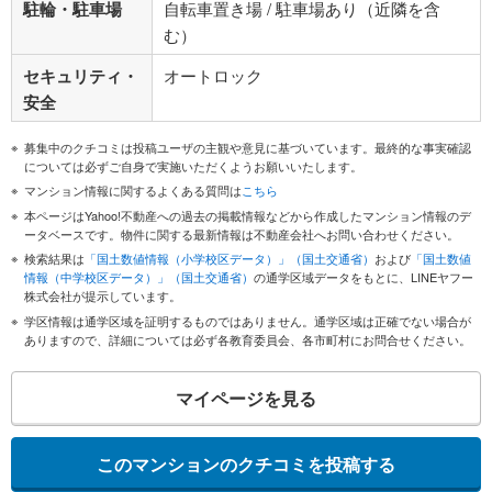
駐輪・駐車場
自転車置き場 / 駐車場あり（近隣を含
む）
セキュリティ・
オートロック
安全
募集中のクチコミは投稿ユーザの主観や意見に基づいています。最終的な事実確認
については必ずご自身で実施いただくようお願いいたします。
マンション情報に関するよくある質問は
こちら
本ページはYahoo!不動産への過去の掲載情報などから作成したマンション情報のデ
ータベースです。物件に関する最新情報は不動産会社へお問い合わせください。
検索結果は
「国土数値情報（小学校区データ）」（国土交通省）
および
「国土数値
情報（中学校区データ）」（国土交通省）
の通学区域データをもとに、LINEヤフー
株式会社が提示しています。
学区情報は通学区域を証明するものではありません。通学区域は正確でない場合が
ありますので、詳細については必ず各教育委員会、各市町村にお問合せください。
マイページを見る
このマンションのクチコミを投稿する