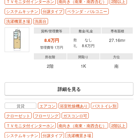
ＴＶモニタ付インターホン
南向き（南東・南西含む）
2階以上
システムキッチン
分譲タイプ
ベランダ・バルコニー
洗濯機置き場
洗面台
賃料/管理費等
敷金/礼金
専有面積
8.6万円
敷
なし
27.16m
2
礼
8.6万円
管理費等 1万円
所在階
間取り
方位
2階
1K
南
詳細を見る
賃貸
エアコン
浴室乾燥機あり
バストイレ別
クローゼット
フローリング
ガスコンロ可
ＴＶモニタ付インターホン
南向き（南東・南西含む）
2階以上
システムキッチン
分譲タイプ
洗濯機置き場