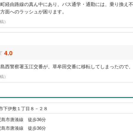
屋町経由路線の真ん中にあり、バス通学・通勤には、乗り換え
水方面へのラッシュが困ります。
投稿）
4.0
児島西警察署玉江交番が、草牟田交番に移転してしまったので
投稿）
市下伊敷１丁目８－２８
児島市唐湊線 徒歩36分
児島市唐湊線 徒歩36分