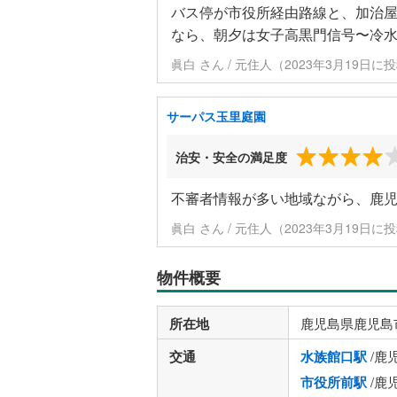
バス停が市役所経由路線と、加治
なら、朝夕は女子高黒門信号〜冷
眞白 さん / 元住人（2023年3月19日に
サーパス玉里庭園
治安・安全の満足度
不審者情報が多い地域ながら、鹿
眞白 さん / 元住人（2023年3月19日に
物件概要
所在地
鹿児島県鹿児島
交通
水族館口駅
/鹿
市役所前駅
/鹿