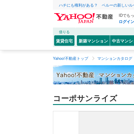
ハチにも権利がある？ ペルーの新しいル
IDでも
ログイ
借りる
賃貸住宅
新築マンション
中古マンシ
Yahoo!不動産トップ
マンションカタログ
コーポサンライズ