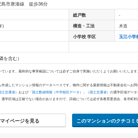
児島市唐湊線 徒歩36分
総戸数
-
年)
構造・工法
木造
り
小学校 学区
玉江小学
隣を含む）
いています。最終的な事実確認については必ずご自身で実施いただくようお願いいたします
どから作成したマンション情報のデータベースです。物件に関する最新情報は不動産会社へお
国土交通省）
および
「国土数値情報（中学校区データ）」（国土交通省）
の通学区域データ
。通学区域は正確でない場合がありますので、詳細については必ず各教育委員会、各市町村
マイページを見る
このマンションのクチコミ