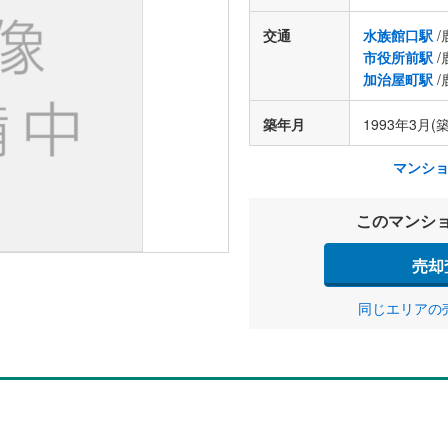
交通
水族館口駅
/
市役所前駅
/
加治屋町駅
/
築年月
1993年3月(築
マンシ
このマンシ
売却
同じエリアの