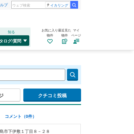
ルプ
イカリング
お気に入り
最近見た
マイ
知る
物件
物件
ページ
タログ/質問
ジ
クチコミ投稿
)
コメント（0件）
島市下伊敷１丁目８－２８