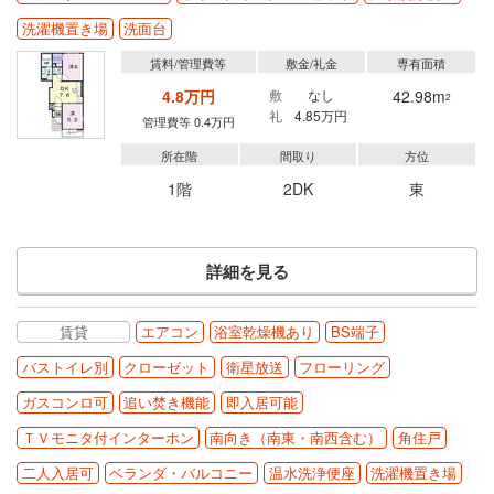
洗濯機置き場
洗面台
賃料/管理費等
敷金/礼金
専有面積
4.8万円
敷
なし
42.98m
2
礼
4.85万円
管理費等 0.4万円
所在階
間取り
方位
1階
2DK
東
詳細を見る
賃貸
エアコン
浴室乾燥機あり
BS端子
バストイレ別
クローゼット
衛星放送
フローリング
ガスコンロ可
追い焚き機能
即入居可能
ＴＶモニタ付インターホン
南向き（南東・南西含む）
角住戸
二人入居可
ベランダ・バルコニー
温水洗浄便座
洗濯機置き場