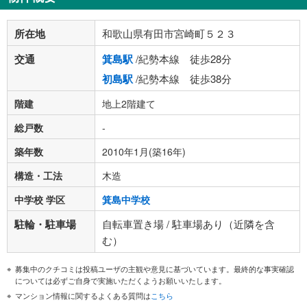
所在地
和歌山県有田市宮崎町５２３
交通
箕島駅
/紀勢本線 徒歩28分
初島駅
/紀勢本線 徒歩38分
階建
地上2階建て
総戸数
-
築年数
2010年1月(築16年)
構造・工法
木造
中学校 学区
箕島中学校
駐輪・駐車場
自転車置き場 / 駐車場あり（近隣を含
む）
募集中のクチコミは投稿ユーザの主観や意見に基づいています。最終的な事実確認
については必ずご自身で実施いただくようお願いいたします。
マンション情報に関するよくある質問は
こちら