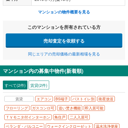
マンションの物件概要を見る
このマンションを所有されている方
売却査定を依頼する
同じエリアの売却価格の最新相場を見る
マンション内の募集中物件(新着順)
すべて(2件)
賃貸(2件)
賃貸
エアコン
BS端子
バストイレ別
衛星放送
フローリング
ガスコンロ可
追い焚き機能
即入居可能
ＴＶモニタ付インターホン
角住戸
二人入居可
ベランダ・バルコニー
ウォークインクローゼット
温水洗浄便座