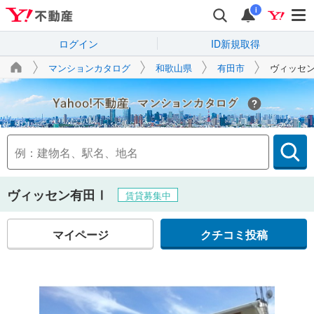
i
ログイン
ID新規取得
マンションカタログ
和歌山県
有田市
ヴィッセ
Yahoo!不動産
ヴィッセン有田Ⅰ
賃貸募集中
マイページ
クチコミ投稿