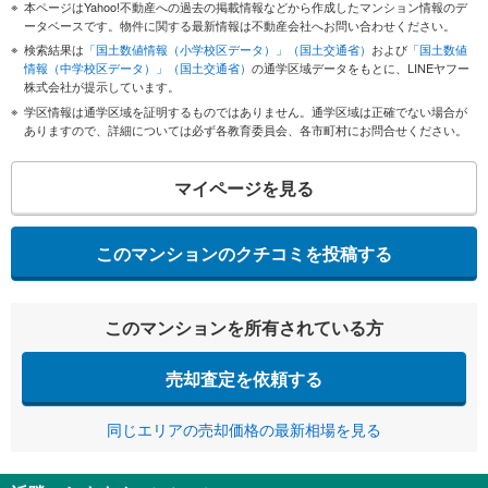
本ページはYahoo!不動産への過去の掲載情報などから作成したマンション情報のデ
ータベースです。物件に関する最新情報は不動産会社へお問い合わせください。
検索結果は
「国土数値情報（小学校区データ）」（国土交通省）
および
「国土数値
情報（中学校区データ）」（国土交通省）
の通学区域データをもとに、LINEヤフー
株式会社が提示しています。
学区情報は通学区域を証明するものではありません。通学区域は正確でない場合が
ありますので、詳細については必ず各教育委員会、各市町村にお問合せください。
マイページを見る
このマンションのクチコミを投稿する
このマンションを所有されている方
売却査定を依頼する
同じエリアの売却価格の最新相場を見る