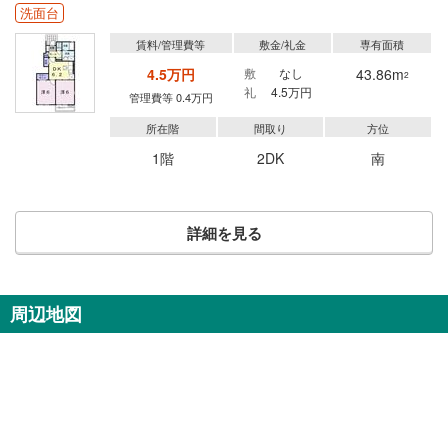
洗面台
賃料/管理費等
敷金/礼金
専有面積
4.5万円
敷
なし
43.86m
2
礼
4.5万円
管理費等 0.4万円
所在階
間取り
方位
1階
2DK
南
詳細を見る
周辺地図