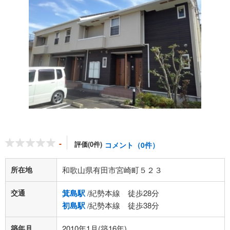
-
評価(0件)
コメント（0件）
所在地
和歌山県有田市宮崎町５２３
交通
箕島駅
/紀勢本線 徒歩28分
初島駅
/紀勢本線 徒歩38分
築年月
2010年1月(築16年)