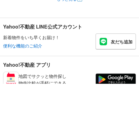
Yahoo!不動産 LINE公式アカウント
新着物件をいち早くお届け！
友だち追加
便利な機能のご紹介
Yahoo!不動産 アプリ
地図でサクッと物件探し
物件比較が手軽にできる
有田市の不動産情報を探す
不動産・住宅
賃貸住宅
暮らしのお役立ち情報
新築マンション
マンションカタログ
中古マンション
教えて！住まいの先生