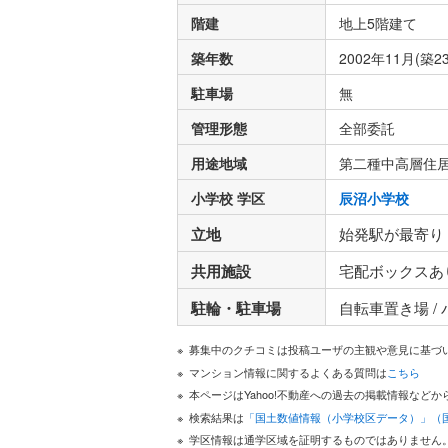
階建
地上5階建て
築年数
2002年11月(築2
駐車場
無
管理形態
全部委託
用途地域
第二種中高層住
小学校 学区
辰沼小学校
立地
始発駅が最寄り
共用施設
宅配ボックスあり 
駐輪・駐車場
自転車置き場 /
募集中のクチコミは投稿ユーザの主観や意見に基づ
マンション情報に関するよくある質問は
こちら
本ページはYahoo!不動産への過去の掲載情報な
検索結果は
「国土数値情報（小学校区データ）」（
学区情報は通学区域を証明するものではありません