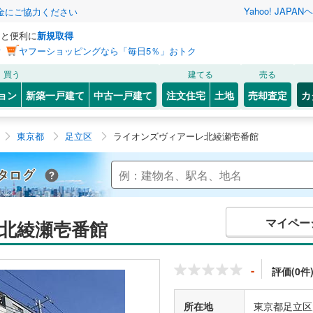
Yahoo! JAPAN
ヘ
金にご協力ください
っと便利に
新規取得
ン
ヤフーショッピングなら「毎日5％」おトク
買う
建てる
売る
ョン
新築一戸建て
中古一戸建て
注文住宅
土地
売却査定
カ
東京都
足立区
ライオンズヴィアーレ北綾瀬壱番館
Yahoo!不動産 マンションカタログ
マイペー
北綾瀬壱番館
-
評価(0件
所在地
東京都足立区