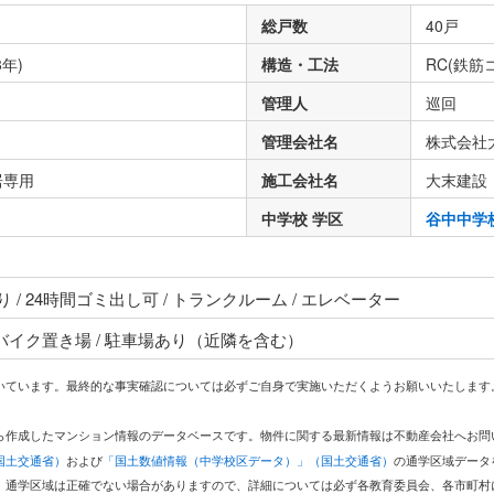
総戸数
40戸
3年)
構造・工法
RC(鉄筋
管理人
巡回
管理会社名
株式会社
居専用
施工会社名
大末建設
中学校 学区
谷中中学
/ 24時間ゴミ出し可 / トランクルーム / エレベーター
 バイク置き場 / 駐車場あり（近隣を含む）
いています。最終的な事実確認については必ずご自身で実施いただくようお願いいたします
どから作成したマンション情報のデータベースです。物件に関する最新情報は不動産会社へお
国土交通省）
および
「国土数値情報（中学校区データ）」（国土交通省）
の通学区域データ
。通学区域は正確でない場合がありますので、詳細については必ず各教育委員会、各市町村