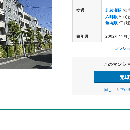
交通
北綾瀬駅
/東
六町駅
/つく
亀有駅
/千代
築年月
2002年11月(
マンシ
このマンシ
売却
同じエリアの