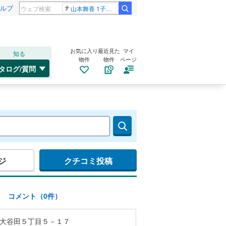
ルプ
山本舞香 1子出産
お気に入り
最近見た
マイ
知る
物件
物件
ページ
タログ/質問
ジ
クチコミ投稿
)
コメント（0件）
大谷田５丁目５－１７