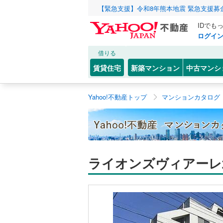
【緊急支援】令和8年熊本地震 緊急支援募
IDでも
ログイ
借りる
賃貸住宅
新築マンション
中古マンシ
Yahoo!不動産トップ
マンションカタログ
ライオンズヴィアーレ