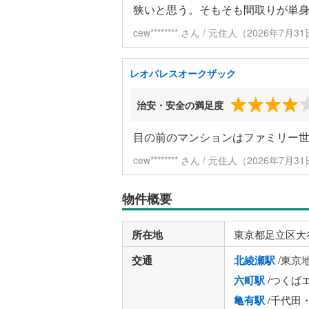
狭いと思う。そもそも間取りが単
cew******** さん / 元住人（2026年7
レオパレスオークザック
治安・安全の満足度
目の前のマンションはファミリー
cew******** さん / 元住人（2026年7
物件概要
所在地
東京都足立区大
交通
北綾瀬駅
/東京
六町駅
/つくば
亀有駅
/千代田