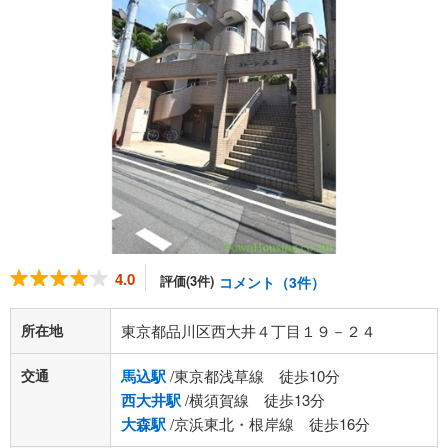
4.0
評価(3件)
コメント（3件）
所在地
東京都品川区西大井４丁目１９－２４
交通
馬込駅
/東京都浅草線 徒歩10分
西大井駅
/横須賀線 徒歩13分
大森駅
/京浜東北・根岸線 徒歩16分