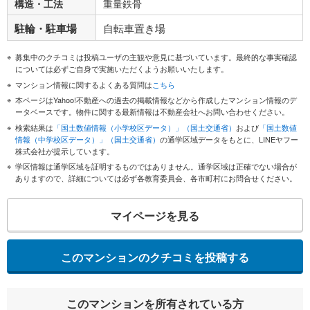
構造・工法
重量鉄骨
駐輪・駐車場
自転車置き場
募集中のクチコミは投稿ユーザの主観や意見に基づいています。最終的な事実確認
については必ずご自身で実施いただくようお願いいたします。
マンション情報に関するよくある質問は
こちら
本ページはYahoo!不動産への過去の掲載情報などから作成したマンション情報のデ
ータベースです。物件に関する最新情報は不動産会社へお問い合わせください。
検索結果は
「国土数値情報（小学校区データ）」（国土交通省）
および
「国土数値
情報（中学校区データ）」（国土交通省）
の通学区域データをもとに、LINEヤフー
株式会社が提示しています。
学区情報は通学区域を証明するものではありません。通学区域は正確でない場合が
ありますので、詳細については必ず各教育委員会、各市町村にお問合せください。
マイページを見る
このマンションのクチコミを投稿する
このマンションを所有されている方