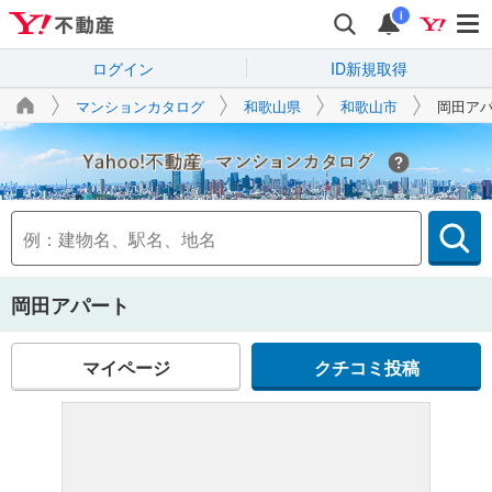
i
ログイン
ID新規取得
マンションカタログ
和歌山県
和歌山市
岡田ア
Yahoo!不動産
岡田アパート
マイページ
クチコミ投稿