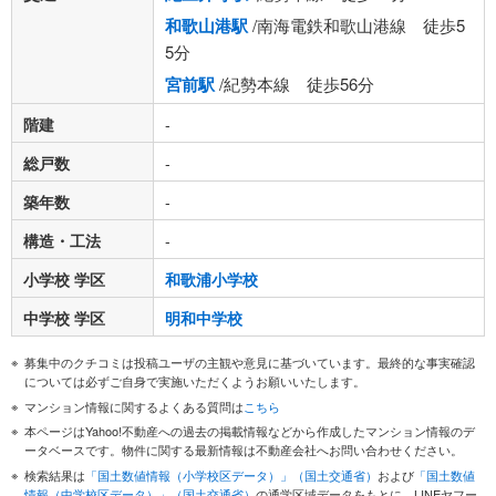
和歌山港駅
/南海電鉄和歌山港線 徒歩5
5分
宮前駅
/紀勢本線 徒歩56分
階建
-
総戸数
-
築年数
-
構造・工法
-
小学校 学区
和歌浦小学校
中学校 学区
明和中学校
募集中のクチコミは投稿ユーザの主観や意見に基づいています。最終的な事実確認
については必ずご自身で実施いただくようお願いいたします。
マンション情報に関するよくある質問は
こちら
本ページはYahoo!不動産への過去の掲載情報などから作成したマンション情報のデ
ータベースです。物件に関する最新情報は不動産会社へお問い合わせください。
検索結果は
「国土数値情報（小学校区データ）」（国土交通省）
および
「国土数値
情報（中学校区データ）」（国土交通省）
の通学区域データをもとに、LINEヤフー