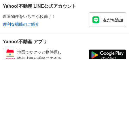
Yahoo!不動産 LINE公式アカウント
新着物件をいち早くお届け！
友だち追加
便利な機能のご紹介
Yahoo!不動産 アプリ
地図でサクッと物件探し
物件比較が手軽にできる
和歌山市の不動産情報を探す
不動産・住宅
賃貸住宅
暮らしのお役立ち情報
新築マンション
マンションカタログ
中古マンション
教えて！住まいの先生
Yahoo!不動産
Yahoo! JAPAN
新築一戸建て
中古一戸建て
プライバシーポリシー
プライバシーセンター