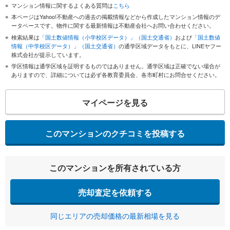
マンション情報に関するよくある質問は
こちら
本ページはYahoo!不動産への過去の掲載情報などから作成したマンション情報のデ
ータベースです。物件に関する最新情報は不動産会社へお問い合わせください。
検索結果は
「国土数値情報（小学校区データ）」（国土交通省）
および
「国土数値
情報（中学校区データ）」（国土交通省）
の通学区域データをもとに、LINEヤフー
株式会社が提示しています。
学区情報は通学区域を証明するものではありません。通学区域は正確でない場合が
ありますので、詳細については必ず各教育委員会、各市町村にお問合せください。
マイページを見る
このマンションのクチコミを投稿する
このマンションを所有されている方
売却査定を依頼する
同じエリアの売却価格の最新相場を見る