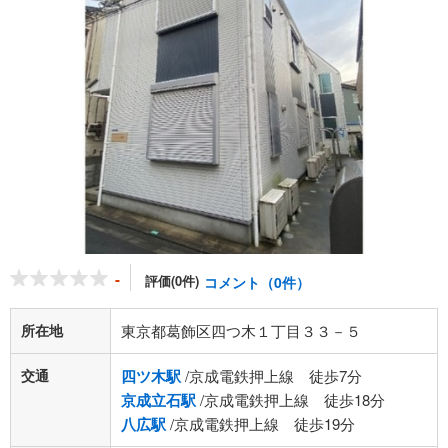
-
評価(0件)
コメント（0件）
所在地
東京都葛飾区四つ木１丁目３３－５
交通
四ツ木駅
/京成電鉄押上線 徒歩7分
京成立石駅
/京成電鉄押上線 徒歩18分
八広駅
/京成電鉄押上線 徒歩19分