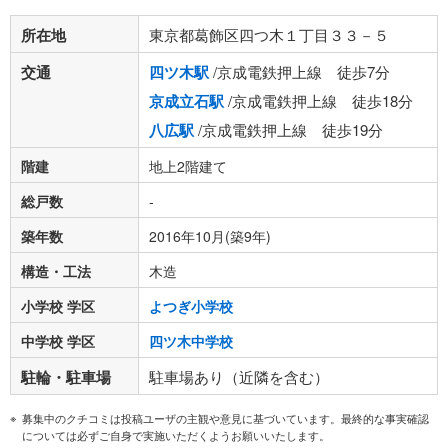
所在地
東京都葛飾区四つ木１丁目３３－５
交通
四ツ木駅
/京成電鉄押上線 徒歩7分
京成立石駅
/京成電鉄押上線 徒歩18分
八広駅
/京成電鉄押上線 徒歩19分
階建
地上2階建て
総戸数
-
築年数
2016年10月(築9年)
構造・工法
木造
小学校 学区
よつぎ小学校
中学校 学区
四ツ木中学校
駐輪・駐車場
駐車場あり（近隣を含む）
募集中のクチコミは投稿ユーザの主観や意見に基づいています。最終的な事実確認
については必ずご自身で実施いただくようお願いいたします。