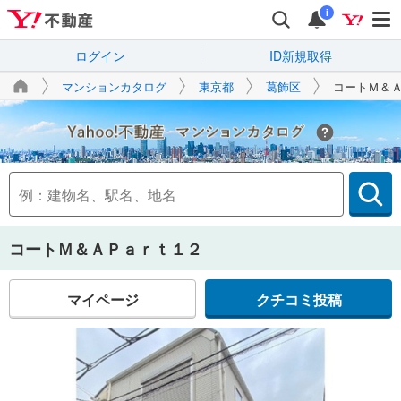
i
ログイン
ID新規取得
マンションカタログ
東京都
葛飾区
コートＭ＆
Yahoo!不動産
コートＭ＆ＡＰａｒｔ１２
マイページ
クチコミ投稿