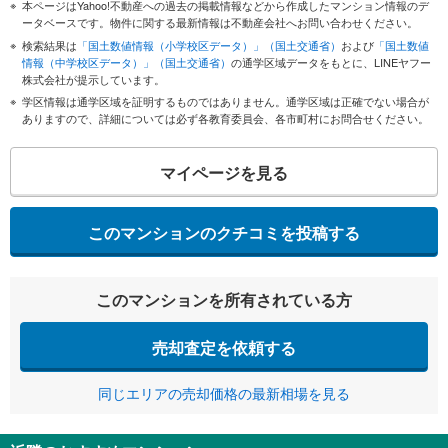
本ページはYahoo!不動産への過去の掲載情報などから作成したマンション情報のデ
ータベースです。物件に関する最新情報は不動産会社へお問い合わせください。
検索結果は
「国土数値情報（小学校区データ）」（国土交通省）
および
「国土数値
情報（中学校区データ）」（国土交通省）
の通学区域データをもとに、LINEヤフー
株式会社が提示しています。
学区情報は通学区域を証明するものではありません。通学区域は正確でない場合が
ありますので、詳細については必ず各教育委員会、各市町村にお問合せください。
マイページを見る
このマンションのクチコミを投稿する
このマンションを所有されている方
売却査定を依頼する
同じエリアの売却価格の最新相場を見る