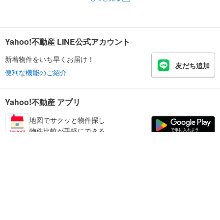
Yahoo!不動産 LINE公式アカウント
新着物件をいち早くお届け！
友だち追加
便利な機能のご紹介
Yahoo!不動産 アプリ
地図でサクッと物件探し
物件比較が手軽にできる
江東区の不動産情報を探す
不動産・住宅
賃貸住宅
暮らしのお役立ち情報
新築マンション
マンションカタログ
中古マンション
教えて！住まいの先生