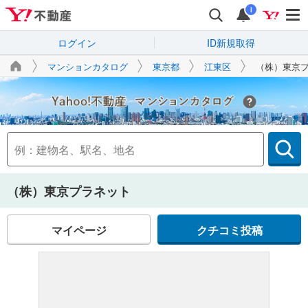
i
ログイン
ID新規取得
マンションカタログ
東京都
江東区
（株）東京
Yahoo!不動産
（株）東京プラネット
マイページ
クチコミ投稿