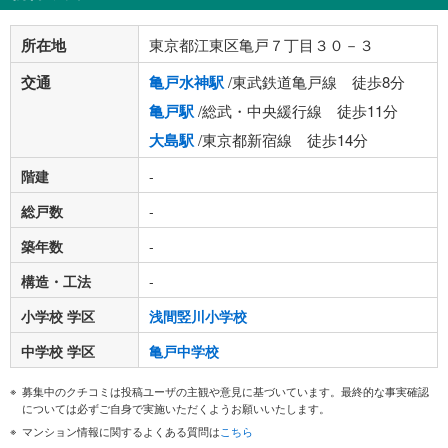
所在地
東京都江東区亀戸７丁目３０－３
交通
亀戸水神駅
/東武鉄道亀戸線 徒歩8分
亀戸駅
/総武・中央緩行線 徒歩11分
大島駅
/東京都新宿線 徒歩14分
階建
-
総戸数
-
築年数
-
構造・工法
-
小学校 学区
浅間竪川小学校
中学校 学区
亀戸中学校
募集中のクチコミは投稿ユーザの主観や意見に基づいています。最終的な事実確認
については必ずご自身で実施いただくようお願いいたします。
マンション情報に関するよくある質問は
こちら