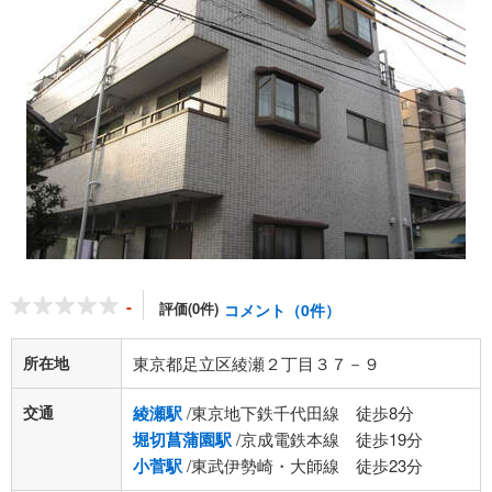
-
評価(0件)
コメント（0件）
所在地
東京都足立区綾瀬２丁目３７－９
交通
綾瀬駅
/東京地下鉄千代田線 徒歩8分
堀切菖蒲園駅
/京成電鉄本線 徒歩19分
小菅駅
/東武伊勢崎・大師線 徒歩23分