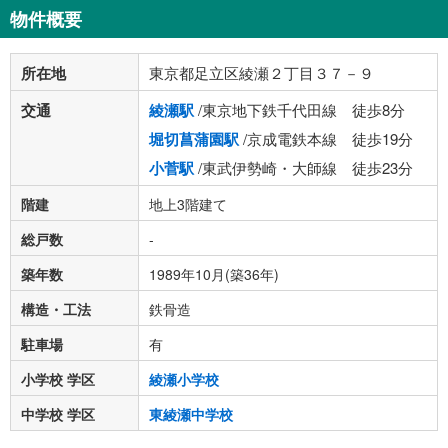
物件概要
所在地
東京都足立区綾瀬２丁目３７－９
交通
綾瀬駅
/東京地下鉄千代田線 徒歩8分
堀切菖蒲園駅
/京成電鉄本線 徒歩19分
小菅駅
/東武伊勢崎・大師線 徒歩23分
階建
地上3階建て
総戸数
-
築年数
1989年10月(築36年)
構造・工法
鉄骨造
駐車場
有
小学校 学区
綾瀬小学校
中学校 学区
東綾瀬中学校