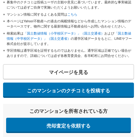
募集中のクチコミは投稿ユーザの主観や意見に基づいています。最終的な事実確認
については必ずご自身で実施いただくようお願いいたします。
マンション情報に関するよくある質問は
こちら
本ページはYahoo!不動産への過去の掲載情報などから作成したマンション情報のデ
ータベースです。物件に関する最新情報は不動産会社へお問い合わせください。
検索結果は
「国土数値情報（小学校区データ）」（国土交通省）
および
「国土数値
情報（中学校区データ）」（国土交通省）
の通学区域データをもとに、LINEヤフー
株式会社が提示しています。
学区情報は通学区域を証明するものではありません。通学区域は正確でない場合が
ありますので、詳細については必ず各教育委員会、各市町村にお問合せください。
マイページを見る
このマンションのクチコミを投稿する
このマンションを所有されている方
売却査定を依頼する