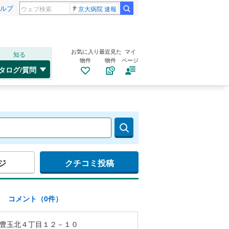
ルプ
京大病院 速報
お気に入り
最近見た
マイ
知る
物件
物件
ページ
タログ/質問
ジ
クチコミ投稿
)
コメント（0件）
豊玉北４丁目１２－１０