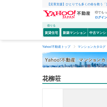
【災害支援】ひとりでも多くの命を救う「
IDでも
ログイ
借りる
賃貸住宅
新築マンション
中古マンシ
Yahoo!不動産トップ
マンションカタログ
花柳荘