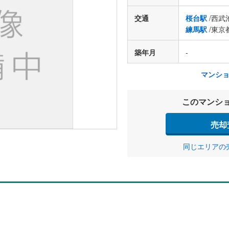
交通
桜台駅
/西武
練馬駅
/東京
築年月
-
マンシ
このマンシ
売却
同じエリアの