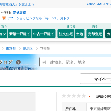
Yahoo! JAPAN
ヘ
災害救助犬」を支えよう
っと便利に
新規取得
ン
ヤフーショッピングなら「毎日5％」おトク
買う
建てる
売る
ョン
新築一戸建て
中古一戸建て
注文住宅
土地
売却査定
カ
東京都
練馬区
花柳荘
Yahoo!不動産 マンションカタログ
マイペー
-
評価(0件
所在地
東京都練馬区