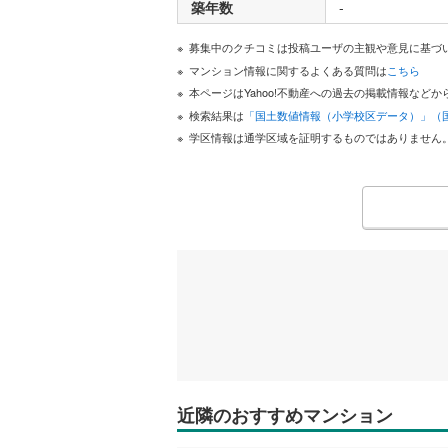
築年数
-
募集中のクチコミは投稿ユーザの主観や意見に基づ
マンション情報に関するよくある質問は
こちら
本ページはYahoo!不動産への過去の掲載情報な
検索結果は
「国土数値情報（小学校区データ）」（
学区情報は通学区域を証明するものではありません
近隣のおすすめマンション