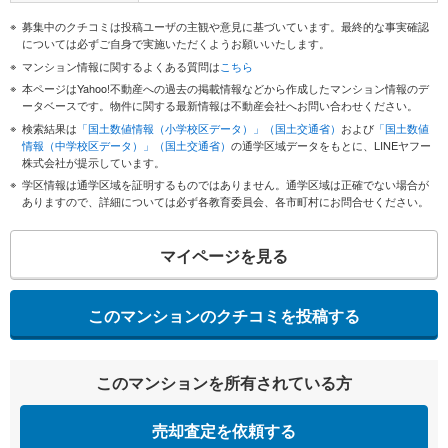
募集中のクチコミは投稿ユーザの主観や意見に基づいています。最終的な事実確認
については必ずご自身で実施いただくようお願いいたします。
マンション情報に関するよくある質問は
こちら
本ページはYahoo!不動産への過去の掲載情報などから作成したマンション情報のデ
ータベースです。物件に関する最新情報は不動産会社へお問い合わせください。
検索結果は
「国土数値情報（小学校区データ）」（国土交通省）
および
「国土数値
情報（中学校区データ）」（国土交通省）
の通学区域データをもとに、LINEヤフー
株式会社が提示しています。
学区情報は通学区域を証明するものではありません。通学区域は正確でない場合が
ありますので、詳細については必ず各教育委員会、各市町村にお問合せください。
マイページを見る
このマンションのクチコミを投稿する
このマンションを所有されている方
売却査定を依頼する