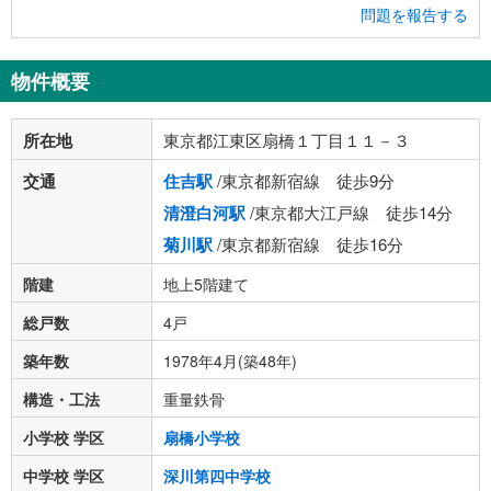
問題を報告する
物件概要
所在地
東京都江東区扇橋１丁目１１－３
交通
住吉駅
/東京都新宿線 徒歩9分
清澄白河駅
/東京都大江戸線 徒歩14分
菊川駅
/東京都新宿線 徒歩16分
階建
地上5階建て
総戸数
4戸
築年数
1978年4月(築48年)
構造・工法
重量鉄骨
小学校 学区
扇橋小学校
中学校 学区
深川第四中学校