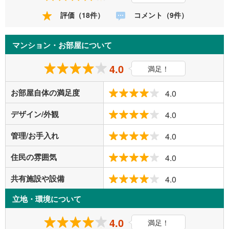
評価（18件）
コメント（9件）
マンション・お部屋について
4.0
満足！
お部屋自体の満足度
4.0
デザイン/外観
4.0
管理/お手入れ
4.0
住民の雰囲気
4.0
共有施設や設備
4.0
立地・環境について
4.0
満足！