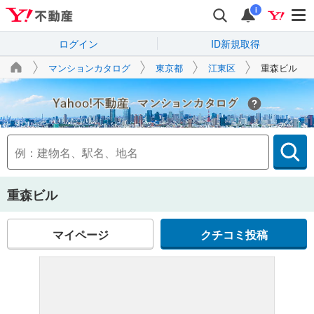
i
ログイン
ID新規取得
マンションカタログ
東京都
江東区
重森ビル
Yahoo!不動産
重森ビル
マイページ
クチコミ投稿