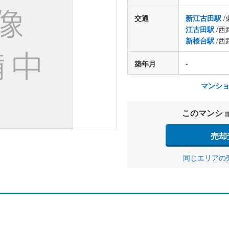
交通
新江古田駅
/
江古田駅
/西
新桜台駅
/西
築年月
-
マンシ
このマンシ
売却
同じエリアの