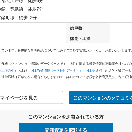
京都大江戸線 徒歩5分
池袋・豊島線 徒歩7分
有楽町線 徒歩12分
総戸数
-
構造・工法
-
いています。最終的な事実確認については必ずご自身で実施いただくようお願いいたします
どから作成したマンション情報のデータベースです。物件に関する最新情報は不動産会社へお
国土交通省）
および
「国土数値情報（中学校区データ）」（国土交通省）
の通学区域データ
。通学区域は正確でない場合がありますので、詳細については必ず各教育委員会、各市町村
マイページを見る
このマンションのクチコミ
このマンションを所有されている方
売却査定を依頼する