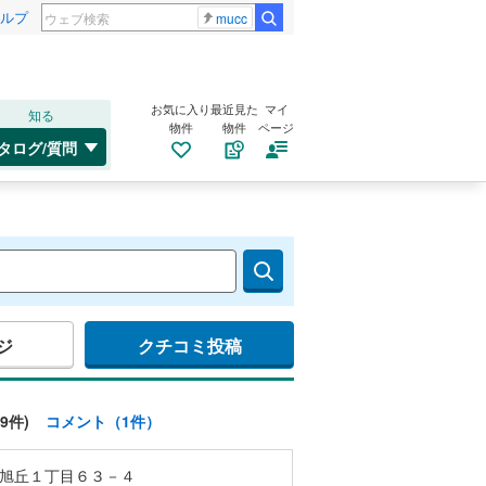
ルプ
mucc
お気に入り
最近見た
マイ
知る
物件
物件
ページ
タログ/質問
ジ
クチコミ投稿
9件)
コメント（1件）
旭丘１丁目６３－４