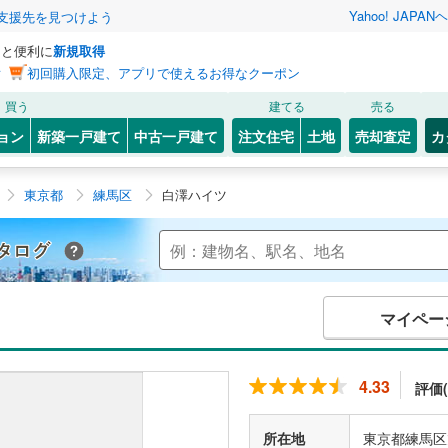
Yahoo! JAPAN
ヘ
支援先を見つけよう
っと便利に
新規取得
ン
初回購入限定、アプリで使えるお得なクーポン
買う
建てる
売る
ョン
新築一戸建て
中古一戸建て
注文住宅
土地
売却査定
カ
東京都
練馬区
白澤ハイツ
Yahoo!不動産 マンションカタログ
マイペー
4.33
評価(
所在地
東京都練馬区