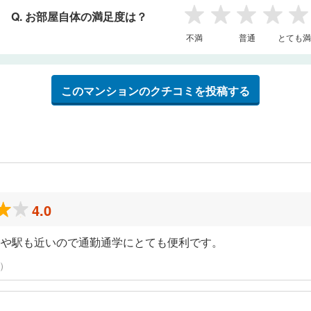
Q. お部屋自体の満足度は？
1
2
3
4
5
不満
普通
とても満
このマンションのクチコミを投稿する
4.0
停や駅も近いので通勤通学にとても便利です。
稿）