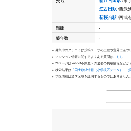
交通
新江古田駅
/東
江古田駅
/西武
新桜台駅
/西武
階建
-
築年数
-
募集中のクチコミは投稿ユーザの主観や意見に基づ
マンション情報に関するよくある質問は
こちら
本ページはYahoo!不動産への過去の掲載情報な
検索結果は
「国土数値情報（小学校区データ）」（
学区情報は通学区域を証明するものではありません