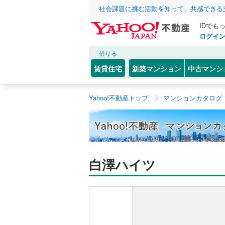
社会課題に挑む活動を知って、共感できる
IDでも
ログイ
借りる
賃貸住宅
新築マンション
中古マンシ
Yahoo!不動産トップ
マンションカタログ
白澤ハイツ