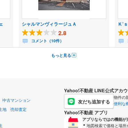
ェ
シャルマンヴィラージュＡ
Ｋ’
2.8
コメント（10件）
もっと見る
Yahoo!不動産 LINE公式アカ
物件の
中古マンション
友だち追加する
便利な
土地
売却査定
Yahoo!不動産 アプリ
アプリならではの機能が
生
地図検索で価格と場所