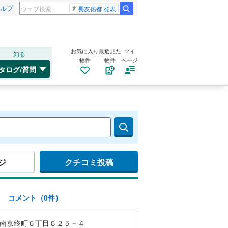
ルプ
長友佑都 発表
お気に入り
最近見た
マイ
知る
物件
物件
ページ
タログ/質問
ジ
クチコミ投稿
)
コメント（0件）
南京終町６丁目６２５－４