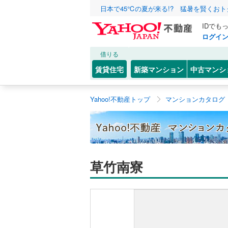
日本で45℃の夏が来る!? 猛暑を賢くお
IDでも
ログイ
借りる
賃貸住宅
新築マンション
中古マンシ
Yahoo!不動産トップ
マンションカタログ
草竹南寮