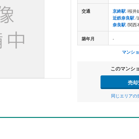
交通
京終駅
/桜井
近鉄奈良駅
/
奈良駅
/関西
築年月
-
マンシ
このマンシ
売却
同じエリアの