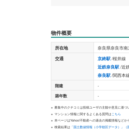
物件概要
所在地
奈良県奈良市南
交通
京終駅
/桜井線
近鉄奈良駅
/近
奈良駅
/関西本
階建
-
築年数
-
募集中のクチコミは投稿ユーザの主観や意見に基づ
マンション情報に関するよくある質問は
こちら
本ページはYahoo!不動産への過去の掲載情報な
検索結果は
「国土数値情報（小学校区データ）」（