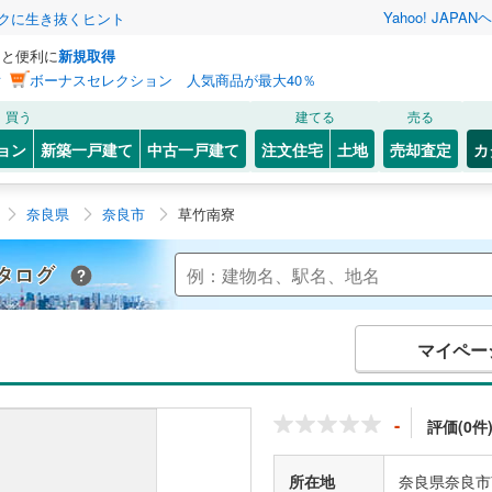
Yahoo! JAPAN
ヘ
トクに生き抜くヒント
っと便利に
新規取得
ン
ボーナスセレクション 人気商品が最大40％
買う
建てる
売る
ョン
新築一戸建て
中古一戸建て
注文住宅
土地
売却査定
カ
奈良県
奈良市
草竹南寮
Yahoo!不動産 マンションカタログ
マイペー
-
評価(0件
所在地
奈良県奈良市