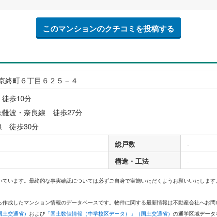
このマンションのクチコミを投稿する
京終町６丁目６２５－４
 徒歩10分
鉄難波・奈良線 徒歩27分
線 徒歩30分
総戸数
-
構造・工法
-
いています。最終的な事実確認については必ずご自身で実施いただくようお願いいたします
どから作成したマンション情報のデータベースです。物件に関する最新情報は不動産会社へお
国土交通省）
および
「国土数値情報（中学校区データ）」（国土交通省）
の通学区域データ