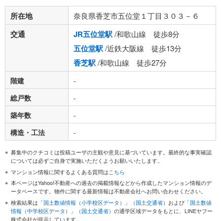
所在地
奈良県香芝市五位堂１丁目３０３－６
交通
JR五位堂駅
/和歌山線 徒歩8分
五位堂駅
/近鉄大阪線 徒歩13分
香芝駅
/和歌山線 徒歩27分
階建
-
総戸数
-
築年数
-
構造・工法
-
募集中のクチコミは投稿ユーザの主観や意見に基づいています。最終的な事実確認
については必ずご自身で実施いただくようお願いいたします。
マンション情報に関するよくある質問は
こちら
本ページはYahoo!不動産への過去の掲載情報などから作成したマンション情報のデ
ータベースです。物件に関する最新情報は不動産会社へお問い合わせください。
検索結果は
「国土数値情報（小学校区データ）」（国土交通省）
および
「国土数値
情報（中学校区データ）」（国土交通省）
の通学区域データをもとに、LINEヤフー
株式会社が提示しています。