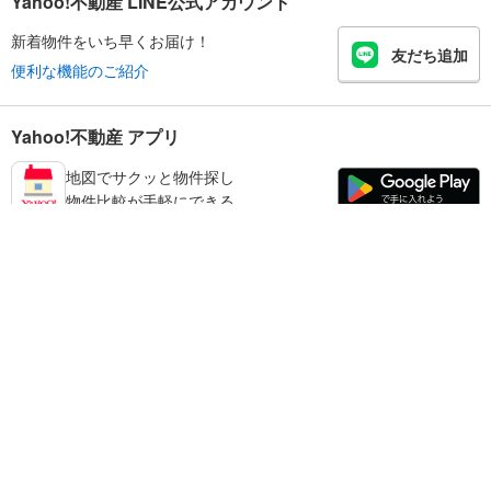
Yahoo!不動産 LINE公式アカウント
新着物件をいち早くお届け！
友だち追加
便利な機能のご紹介
Yahoo!不動産 アプリ
地図でサクッと物件探し
物件比較が手軽にできる
香芝市の不動産情報を探す
不動産・住宅
賃貸住宅
暮らしのお役立ち情報
新築マンション
マンションカタログ
中古マンション
教えて！住まいの先生
Yahoo!不動産
Yahoo! JAPAN
新築一戸建て
中古一戸建て
プライバシーポリシー
プライバシーセンター