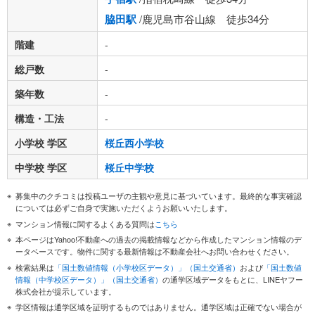
脇田駅
/鹿児島市谷山線 徒歩34分
階建
-
総戸数
-
築年数
-
構造・工法
-
小学校 学区
桜丘西小学校
中学校 学区
桜丘中学校
募集中のクチコミは投稿ユーザの主観や意見に基づいています。最終的な事実確認
については必ずご自身で実施いただくようお願いいたします。
マンション情報に関するよくある質問は
こちら
本ページはYahoo!不動産への過去の掲載情報などから作成したマンション情報のデ
ータベースです。物件に関する最新情報は不動産会社へお問い合わせください。
検索結果は
「国土数値情報（小学校区データ）」（国土交通省）
および
「国土数値
情報（中学校区データ）」（国土交通省）
の通学区域データをもとに、LINEヤフー
株式会社が提示しています。
学区情報は通学区域を証明するものではありません。通学区域は正確でない場合が