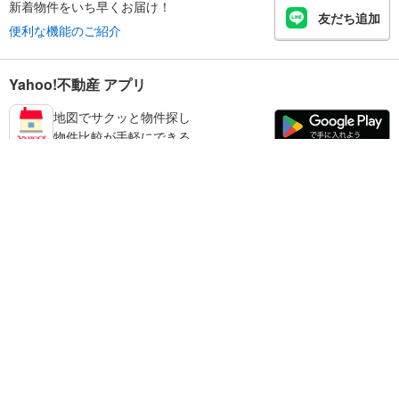
新着物件をいち早くお届け！
友だち追加
便利な機能のご紹介
Yahoo!不動産 アプリ
地図でサクッと物件探し
物件比較が手軽にできる
鹿児島市の不動産情報を探す
不動産・住宅
賃貸住宅
暮らしのお役立ち情報
新築マンション
マンションカタログ
中古マンション
教えて！住まいの先生
Yahoo!不動産
Yahoo! JAPAN
新築一戸建て
中古一戸建て
プライバシーポリシー
プライバシーセンター
注文住宅
土地
規約
掲載希望の方へ