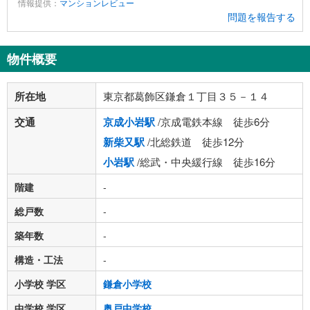
情報提供：
マンションレビュー
問題を報告する
物件概要
所在地
東京都葛飾区鎌倉１丁目３５－１４
交通
京成小岩駅
/京成電鉄本線 徒歩6分
新柴又駅
/北総鉄道 徒歩12分
小岩駅
/総武・中央緩行線 徒歩16分
階建
-
総戸数
-
築年数
-
構造・工法
-
小学校 学区
鎌倉小学校
中学校 学区
奥戸中学校