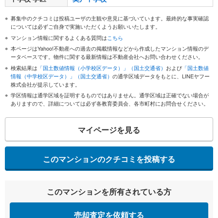
募集中のクチコミは投稿ユーザの主観や意見に基づいています。最終的な事実確認
については必ずご自身で実施いただくようお願いいたします。
マンション情報に関するよくある質問は
こちら
本ページはYahoo!不動産への過去の掲載情報などから作成したマンション情報のデ
ータベースです。物件に関する最新情報は不動産会社へお問い合わせください。
検索結果は
「国土数値情報（小学校区データ）」（国土交通省）
および
「国土数値
情報（中学校区データ）」（国土交通省）
の通学区域データをもとに、LINEヤフー
株式会社が提示しています。
学区情報は通学区域を証明するものではありません。通学区域は正確でない場合が
ありますので、詳細については必ず各教育委員会、各市町村にお問合せください。
マイページを見る
このマンションのクチコミを投稿する
このマンションを所有されている方
売却査定を依頼する