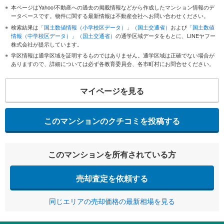
本ページはYahoo!不動産への過去の掲載情報などから作成したマンション情報のデ
ータベースです。物件に関する最新情報は不動産会社へお問い合わせください。
検索結果は
「国土数値情報（小学校区データ）」（国土交通省）
および
「国土数値
情報（中学校区データ）」（国土交通省）
の通学区域データをもとに、LINEヤフー
株式会社が提示しています。
学区情報は通学区域を証明するものではありません。通学区域は正確でない場合が
ありますので、詳細については必ず各教育委員会、各市町村にお問合せください。
マイページを見る
このマンションのクチコミを投稿する
このマンションを所有されている方
売却査定を依頼する
同じエリアの売却価格の最新相場を見る