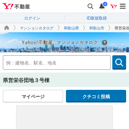
i
ログイン
ID新規取得
マンションカタログ
和歌山県
和歌山市
県営栄
Yahoo!不動産
県営栄谷団地３号棟
マイページ
クチコミ投稿