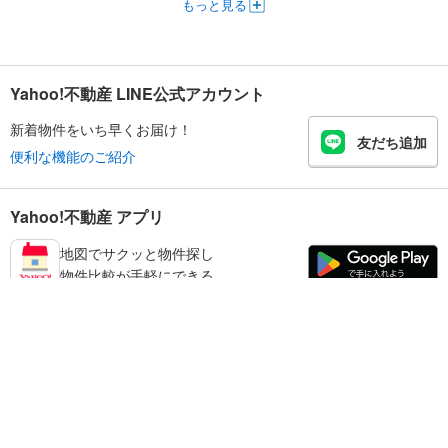
もっと見る
Yahoo!不動産 LINE公式アカウント
新着物件をいち早くお届け！
友だち追加
便利な機能のご紹介
Yahoo!不動産 アプリ
地図でサクッと物件探し
物件比較が手軽にできる
和歌山市の不動産情報を探す
不動産・住宅
賃貸住宅
暮らしのお役立ち情報
新築マンション
マンションカタログ
中古マンション
教えて！住まいの先生