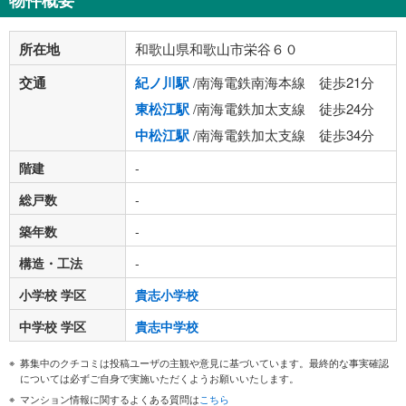
物件概要
所在地
和歌山県和歌山市栄谷６０
交通
紀ノ川駅
/南海電鉄南海本線 徒歩21分
東松江駅
/南海電鉄加太支線 徒歩24分
中松江駅
/南海電鉄加太支線 徒歩34分
階建
-
総戸数
-
築年数
-
構造・工法
-
小学校 学区
貴志小学校
中学校 学区
貴志中学校
募集中のクチコミは投稿ユーザの主観や意見に基づいています。最終的な事実確認
については必ずご自身で実施いただくようお願いいたします。
マンション情報に関するよくある質問は
こちら