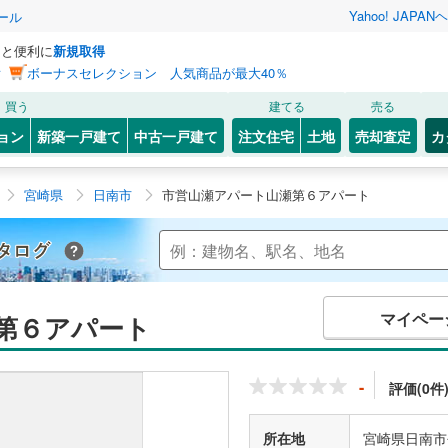
Yahoo! JAPAN
ヘ
ール
っと便利に
新規取得
ン
ボーナスセレクション 人気商品が最大40％
買う
建てる
売る
ョン
新築一戸建て
中古一戸建て
注文住宅
土地
売却査定
カ
宮崎県
日南市
市営山瀬アパート山瀬第６アパート
Yahoo!不動産 マンションカタログ
マイペー
第６アパート
-
評価(0件
所在地
宮崎県日南市