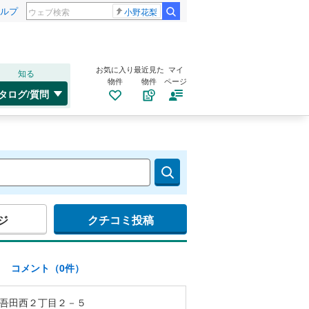
ルプ
小野花梨
お気に入り
最近見た
マイ
知る
物件
物件
ページ
タログ/質問
ジ
クチコミ投稿
)
コメント（0件）
吾田西２丁目２－５