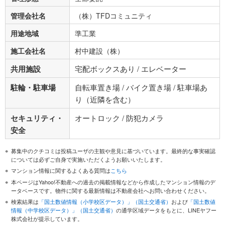
管理会社名
（株）TFDコミュニティ
用途地域
準工業
施工会社名
村中建設（株）
共用施設
宅配ボックスあり / エレベーター
駐輪・駐車場
自転車置き場 / バイク置き場 / 駐車場あ
り（近隣を含む）
セキュリティ・
オートロック / 防犯カメラ
安全
募集中のクチコミは投稿ユーザの主観や意見に基づいています。最終的な事実確認
については必ずご自身で実施いただくようお願いいたします。
マンション情報に関するよくある質問は
こちら
本ページはYahoo!不動産への過去の掲載情報などから作成したマンション情報のデ
ータベースです。物件に関する最新情報は不動産会社へお問い合わせください。
検索結果は
「国土数値情報（小学校区データ）」（国土交通省）
および
「国土数値
情報（中学校区データ）」（国土交通省）
の通学区域データをもとに、LINEヤフー
株式会社が提示しています。