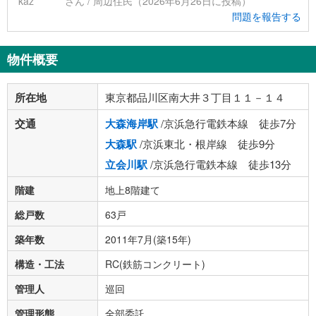
kaz******** さん / 周辺住民（2026年6月26日に投稿）
問題を報告する
物件概要
所在地
東京都品川区南大井３丁目１１－１４
交通
大森海岸駅
/京浜急行電鉄本線 徒歩7分
大森駅
/京浜東北・根岸線 徒歩9分
立会川駅
/京浜急行電鉄本線 徒歩13分
階建
地上8階建て
総戸数
63戸
築年数
2011年7月(築15年)
構造・工法
RC(鉄筋コンクリート)
管理人
巡回
管理形態
全部委託