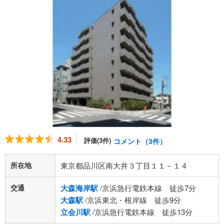
4.33
評価(3件)
コメント（3件）
所在地
東京都品川区南大井３丁目１１－１４
交通
大森海岸駅
/京浜急行電鉄本線 徒歩7分
大森駅
/京浜東北・根岸線 徒歩9分
立会川駅
/京浜急行電鉄本線 徒歩13分