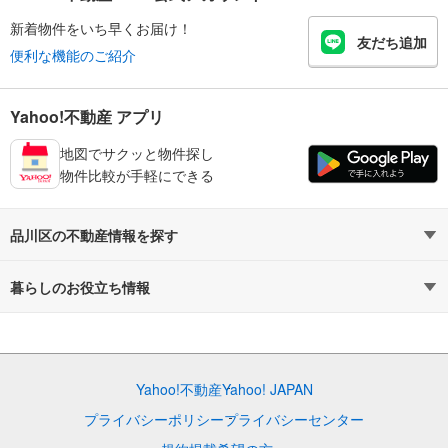
新着物件をいち早くお届け！
友だち追加
便利な機能のご紹介
Yahoo!不動産 アプリ
地図でサクッと物件探し
物件比較が手軽にできる
品川区の不動産情報を探す
不動産・住宅
賃貸住宅
暮らしのお役立ち情報
新築マンション
マンションカタログ
中古マンション
教えて！住まいの先生
Yahoo!不動産
Yahoo! JAPAN
新築一戸建て
中古一戸建て
プライバシーポリシー
プライバシーセンター
注文住宅
土地