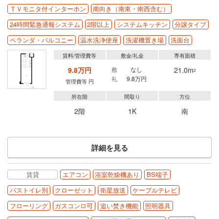
ＴＶモニタ付インターホン
南向き（南東・南西含む）
24時間緊急通報システム
2階以上
システムキッチン
分譲タイプ
ベランダ・バルコニー
温水洗浄便座
洗濯機置き場
洗面台
賃料/管理費等
敷金/礼金
専有面積
9.8万円
敷
なし
21.0m
2
礼
9.8万円
管理費等 円
所在階
間取り
方位
2階
1K
南
詳細を見る
賃貸
エアコン
浴室乾燥機あり
BS端子
バストイレ別
クローゼット
衛星放送
ケーブルテレビ
フローリング
ガスコンロ可
追い焚き機能
照明器具