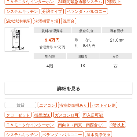
ＴＶモニタ付インターホン
24時間緊急通報システム
2階以上
システムキッチン
分譲タイプ
ベランダ・バルコニー
温水洗浄便座
洗濯機置き場
洗面台
賃料/管理費等
敷金/礼金
専有面積
9.4万円
敷
なし
21.0m
2
礼
9.4万円
管理費等 0.5万円
所在階
間取り
方位
4階
1K
西
詳細を見る
賃貸
エアコン
浴室乾燥機あり
バストイレ別
クローゼット
衛星放送
ガスコンロ可
即入居可能
ＴＶモニタ付インターホン
南向き（南東・南西含む）
2階以上
システムキッチン
ベランダ・バルコニー
温水洗浄便座