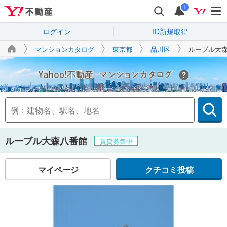
i
ログイン
ID新規取得
マンションカタログ
東京都
品川区
ルーブル大
Yahoo!不動産
ルーブル大森八番館
賃貸募集中
マイページ
クチコミ投稿