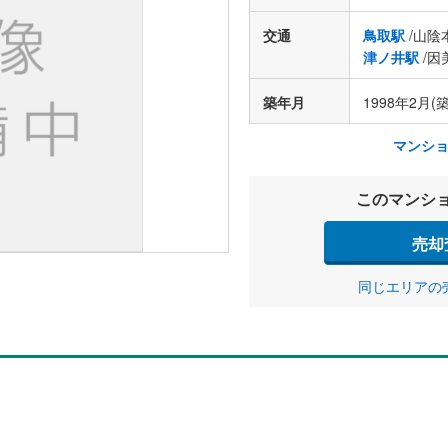
交通
鳥取駅
/山陰
津ノ井駅
/因
築年月
1998年2月(築
マンシ
このマンシ
売却
同じエリアの