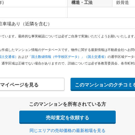
年)
構造・工法
鉄骨造
 駐車場あり（近隣を含む）
いています。最終的な事実確認については必ずご自身で実施いただくようお願いいたします
どから作成したマンション情報のデータベースです。物件に関する最新情報は不動産会社へお
国土交通省）
および
「国土数値情報（中学校区データ）」（国土交通省）
の通学区域データ
。通学区域は正確でない場合がありますので、詳細については必ず各教育委員会、各市町村
マイページを見る
このマンションのクチコミ
このマンションを所有されている方
売却査定を依頼する
同じエリアの売却価格の最新相場を見る