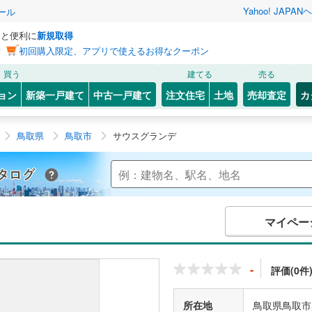
Yahoo! JAPAN
ヘ
ール
っと便利に
新規取得
ン
初回購入限定、アプリで使えるお得なクーポン
買う
建てる
売る
ョン
新築一戸建て
中古一戸建て
注文住宅
土地
売却査定
カ
鳥取県
鳥取市
サウスグランデ
Yahoo!不動産 マンションカタログ
マイペー
-
評価(0件
所在地
鳥取県鳥取市