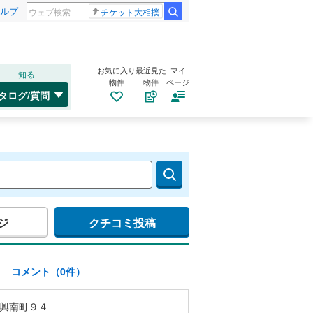
ルプ
チケット大相撲
お気に入り
最近見た
マイ
知る
物件
物件
ページ
タログ/質問
ジ
クチコミ投稿
)
コメント（0件）
興南町９４