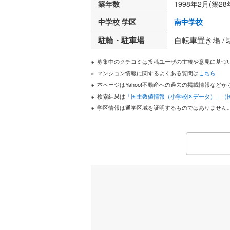
築年数
1998年2月(築28
中学校 学区
南中学校
駐輪・駐車場
自転車置き場 /
募集中のクチコミは投稿ユーザの主観や意見に基づ
マンション情報に関するよくある質問は
こちら
本ページはYahoo!不動産への過去の掲載情報な
検索結果は
「国土数値情報（小学校区データ）」（
学区情報は通学区域を証明するものではありません