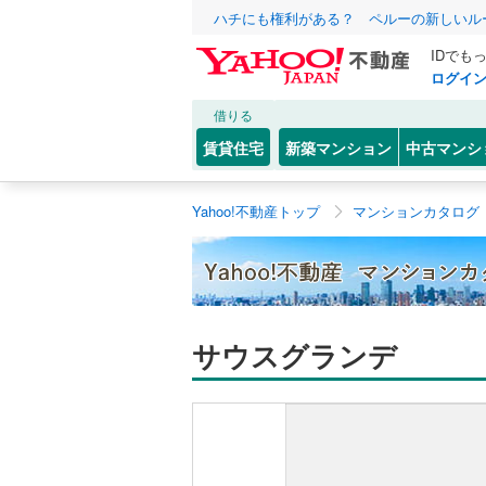
ハチにも権利がある？ ペルーの新しいル
IDでも
ログイ
借りる
賃貸住宅
新築マンション
中古マンシ
Yahoo!不動産トップ
マンションカタログ
サウスグランデ