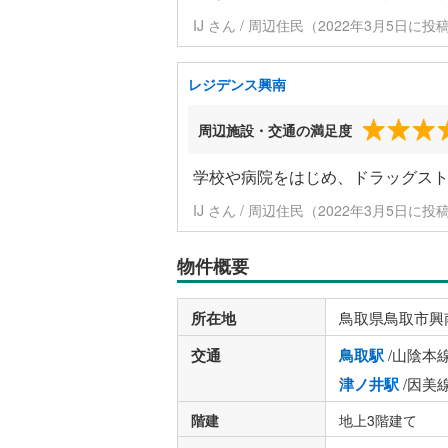
IJ さん / 周辺住民（2022年3月5日に投
レジデンス興南
周辺施設・交通の満足度
学校や病院をはじめ、ドラッグス
IJ さん / 周辺住民（2022年3月5日に投
物件概要
所在地
鳥取県鳥取市興
交通
鳥取駅
/山陰本
津ノ井駅
/因美
階建
地上3階建て