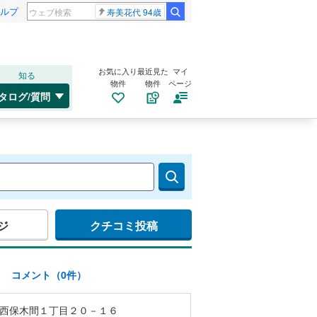
ルプ
寿美花代 94歳
お気に入り
最近見た
マイ
知る
物件
物件
ページ
タログ/質問
ジ
クチコミ投稿
)
コメント（0件）
西保木間１丁目２０－１６