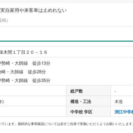
充実自家用や来客車は止めれない
に投稿）
保木間１丁目２０－１６
伊勢崎・大師線 徒歩13分
勢崎・大師線 徒歩28分
伊勢崎・大師線 徒歩35分
総戸数
-
年)
構造・工法
木造
中学校 学区
渕江中学
いています。最終的な事実確認については必ずご自身で実施いただくようお願いいたします