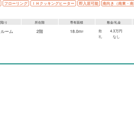
フローリング
ＩＨクッキングヒーター
即入居可能
南向き（南東・南
間取り
所在階
専有面積
敷金/礼金
ンルーム
2階
18.0m
敷
4.3万円
2
礼
なし