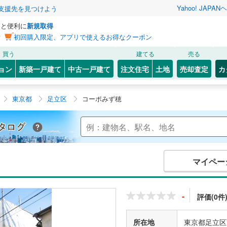
Yahoo! JAPAN
ヘ
支援先を見つけよう
っと便利に
新規取得
ン
初回購入限定、アプリで使えるお得なクーポン
買う
建てる
売る
ョン
新築一戸建て
中古一戸建て
注文住宅
土地
売却査定
カ
東京都
足立区
コーポみず穂
Yahoo!不動産 マンションカタログ
マイペー
-
評価(0件
所在地
東京都足立区