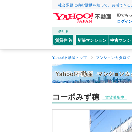
社会課題に挑む活動を知って、共感できる
IDでも
ログイ
借りる
賃貸住宅
新築マンション
中古マンシ
Yahoo!不動産トップ
マンションカタログ
コーポみず穂
賃貸募集中