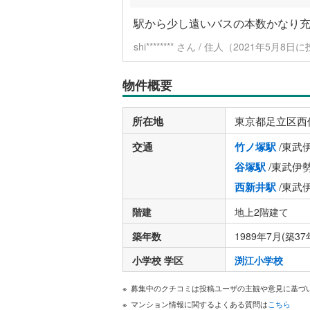
駅から少し遠いバスの本数かなり
shi******** さん / 住人（2021年5月8日
物件概要
所在地
東京都足立区西
交通
竹ノ塚駅
/東武
谷塚駅
/東武伊
西新井駅
/東武
階建
地上2階建て
築年数
1989年7月(築37
小学校 学区
渕江小学校
募集中のクチコミは投稿ユーザの主観や意見に基づ
マンション情報に関するよくある質問は
こちら