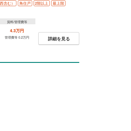
西含む）
角住戸
2階以上
最上階
賃料/管理費等
4.3万円
管理費等 0.2万円
詳細を見る