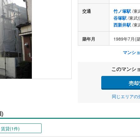
交通
竹ノ塚駅
/東
谷塚駅
/東武
西新井駅
/東
築年月
1989年7月(築
マンシ
このマンシ
売却
同じエリアの
)
賃貸(1件)