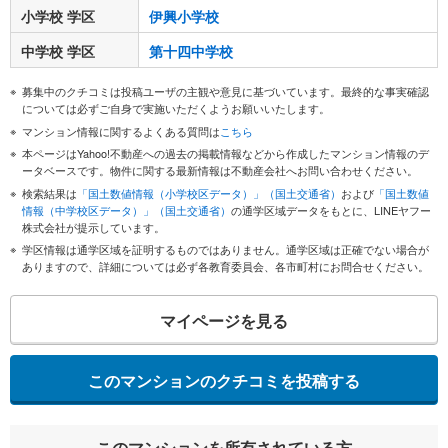
小学校 学区
伊興小学校
中学校 学区
第十四中学校
募集中のクチコミは投稿ユーザの主観や意見に基づいています。最終的な事実確認
については必ずご自身で実施いただくようお願いいたします。
マンション情報に関するよくある質問は
こちら
本ページはYahoo!不動産への過去の掲載情報などから作成したマンション情報のデ
ータベースです。物件に関する最新情報は不動産会社へお問い合わせください。
検索結果は
「国土数値情報（小学校区データ）」（国土交通省）
および
「国土数値
情報（中学校区データ）」（国土交通省）
の通学区域データをもとに、LINEヤフー
株式会社が提示しています。
学区情報は通学区域を証明するものではありません。通学区域は正確でない場合が
ありますので、詳細については必ず各教育委員会、各市町村にお問合せください。
マイページを見る
このマンションのクチコミを投稿する
このマンションを所有されている方