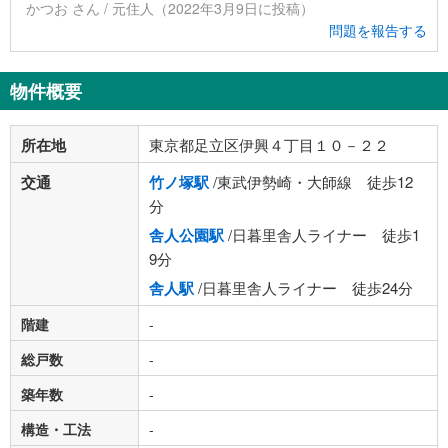
かつお さん / 元住人（2022年3月9日に投稿）
問題を報告する
物件概要
所在地
東京都足立区伊興４丁目１０－２２
交通
竹ノ塚駅
/東武伊勢崎・大師線 徒歩12
分
舎人公園駅
/日暮里舎人ライナー 徒歩1
9分
舎人駅
/日暮里舎人ライナー 徒歩24分
階建
-
総戸数
-
築年数
-
構造・工法
-