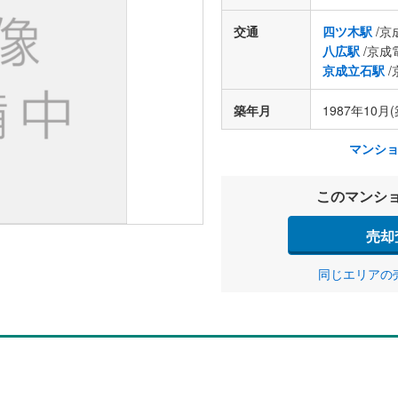
交通
四ツ木駅
/京
八広駅
/京成
京成立石駅
/
築年月
1987年10月(
マンシ
このマンシ
売却
同じエリアの