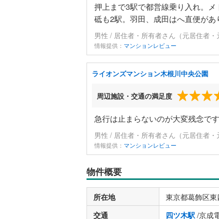
押上まで3駅で都営線乗り入れ。メ
砥も2駅。羽田、成田はへ直便があ
男性 / 居住者・所有者さん（元居住者・
情報提供：
マンションレビュー
ライオンズマンション木根川中央公園
周辺施設・交通の満足度
急行は止まらないのが大変残念で
男性 / 居住者・所有者さん（元居住者・
情報提供：
マンションレビュー
物件概要
所在地
東京都葛飾区東
交通
四ツ木駅
/京成