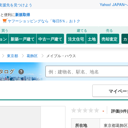
Yahoo! JAPAN
ヘ
支援先を見つけよう
っと便利に
新規取得
ン
ヤフーショッピングなら「毎日5％」おトク
買う
建てる
売る
ョン
新築一戸建て
中古一戸建て
注文住宅
土地
売却査定
カ
東京都
葛飾区
メイプル・ハウス
Yahoo!不動産 マンションカタログ
マイペー
-
評価(0件
所在地
東京都葛飾区