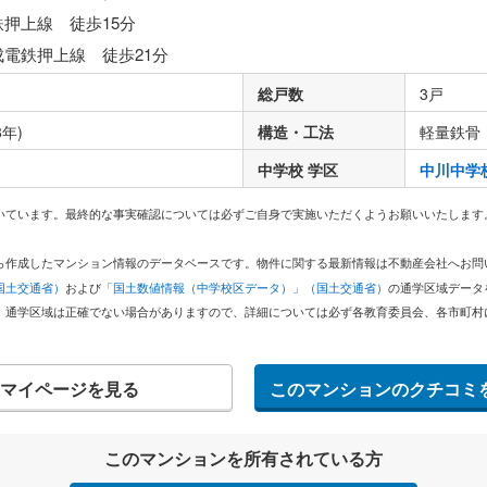
鉄押上線 徒歩15分
成電鉄押上線 徒歩21分
総戸数
3戸
8年)
構造・工法
軽量鉄骨
中学校 学区
中川中学
いています。最終的な事実確認については必ずご自身で実施いただくようお願いいたします
どから作成したマンション情報のデータベースです。物件に関する最新情報は不動産会社へお
国土交通省）
および
「国土数値情報（中学校区データ）」（国土交通省）
の通学区域データ
。通学区域は正確でない場合がありますので、詳細については必ず各教育委員会、各市町村
マイページを見る
このマンションのクチコミ
このマンションを所有されている方