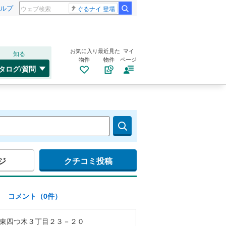
ルプ
ぐるナイ 登場
お気に入り
最近見た
マイ
知る
物件
物件
ページ
タログ/質問
ジ
クチコミ投稿
)
コメント（0件）
東四つ木３丁目２３－２０