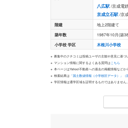
八広駅
/京成電
京成立石駅
/京
階建
地上2階建て
築年数
1987年10月(築3
小学校 学区
木根川小学校
募集中のクチコミは投稿ユーザの主観や意見に基づ
マンション情報に関するよくある質問は
こちら
本ページはYahoo!不動産への過去の掲載情報な
検索結果は
「国土数値情報（小学校区データ）」（
学区情報は通学区域を証明するものではありません