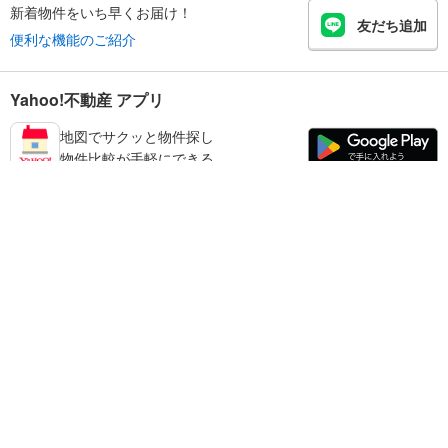
新着物件をいち早くお届け！
友だち追加
便利な機能のご紹介
Yahoo!不動産 アプリ
地図でサクッと物件探し
物件比較が手軽にできる
奈良市の不動産情報を探す
不動産・住宅
賃貸住宅
暮らしのお役立ち情報
新築マンション
マンションカタログ
中古マンション
教えて！住まいの先生
Yahoo!不動産
Yahoo! JAPAN
新築一戸建て
中古一戸建て
プライバシーポリシー
プライバシーセンター
注文住宅
土地
規約
掲載希望の方へ