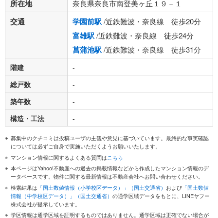
所在地
奈良県奈良市南登美ヶ丘１９－１
交通
学園前駅
/近鉄難波・奈良線 徒歩20分
富雄駅
/近鉄難波・奈良線 徒歩24分
菖蒲池駅
/近鉄難波・奈良線 徒歩31分
階建
-
総戸数
-
築年数
-
構造・工法
-
募集中のクチコミは投稿ユーザの主観や意見に基づいています。最終的な事実確認
については必ずご自身で実施いただくようお願いいたします。
マンション情報に関するよくある質問は
こちら
本ページはYahoo!不動産への過去の掲載情報などから作成したマンション情報のデ
ータベースです。物件に関する最新情報は不動産会社へお問い合わせください。
検索結果は
「国土数値情報（小学校区データ）」（国土交通省）
および
「国土数値
情報（中学校区データ）」（国土交通省）
の通学区域データをもとに、LINEヤフー
株式会社が提示しています。
学区情報は通学区域を証明するものではありません。通学区域は正確でない場合が